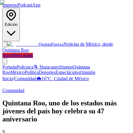
Impreso
Podcast
App
Edición
Noticias de México, desde
Quinta
Fuerza
Quintana Roo
Suscríbete gratis
Portada
Policiaca
🌀 Huracanes
Sismos
Quintana
Roo
México
Política
Deportes
Espectáculos
Opinión
Inicio
/
Comunidad
🌦️
16
°C
·
Ciudad de México
Comunidad
Quintana Roo, uno de los estados más
jóvenes del país hoy celebra su 47
aniversario
S