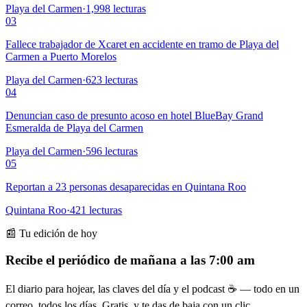
Playa del Carmen
·
1,998
lecturas
03
Fallece trabajador de Xcaret en accidente en tramo de Playa del
Carmen a Puerto Morelos
Playa del Carmen
·
623
lecturas
04
Denuncian caso de presunto acoso en hotel BlueBay Grand
Esmeralda de Playa del Carmen
Playa del Carmen
·
596
lecturas
05
Reportan a 23 personas desaparecidas en Quintana Roo
Quintana Roo
·
421
lecturas
📰 Tu edición de hoy
Recibe el periódico de mañana a las 7:00 am
El diario para hojear, las claves del día y el podcast ☕ — todo en un
correo, todos los días. Gratis, y te das de baja con un clic.