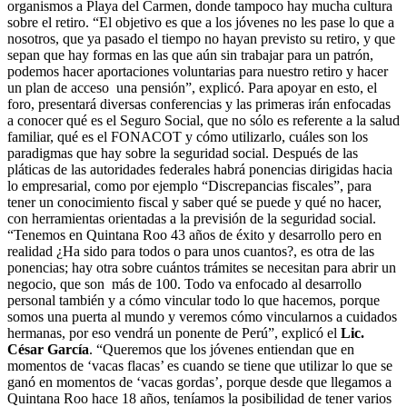
organismos a Playa del Carmen, donde tampoco hay mucha cultura
sobre el retiro. “El objetivo es que a los jóvenes no les pase lo que a
nosotros, que ya pasado el tiempo no hayan previsto su retiro, y que
sepan que hay formas en las que aún sin trabajar para un patrón,
podemos hacer aportaciones voluntarias para nuestro retiro y hacer
un plan de acceso una pensión”, explicó. Para apoyar en esto, el
foro, presentará diversas conferencias y las primeras irán enfocadas
a conocer qué es el Seguro Social, que no sólo es referente a la salud
familiar, qué es el FONACOT y cómo utilizarlo, cuáles son los
paradigmas que hay sobre la seguridad social. Después de las
pláticas de las autoridades federales habrá ponencias dirigidas hacia
lo empresarial, como por ejemplo “Discrepancias fiscales”, para
tener un conocimiento fiscal y saber qué se puede y qué no hacer,
con herramientas orientadas a la previsión de la seguridad social.
“Tenemos en Quintana Roo 43 años de éxito y desarrollo pero en
realidad ¿Ha sido para todos o para unos cuantos?, es otra de las
ponencias; hay otra sobre cuántos trámites se necesitan para abrir un
negocio, que son más de 100. Todo va enfocado al desarrollo
personal también y a cómo vincular todo lo que hacemos, porque
somos una puerta al mundo y veremos cómo vincularnos a cuidados
hermanas, por eso vendrá un ponente de Perú”, explicó el
Lic.
César García
. “Queremos que los jóvenes entiendan que en
momentos de ‘vacas flacas’ es cuando se tiene que utilizar lo que se
ganó en momentos de ‘vacas gordas’, porque desde que llegamos a
Quintana Roo hace 18 años, teníamos la posibilidad de tener varios