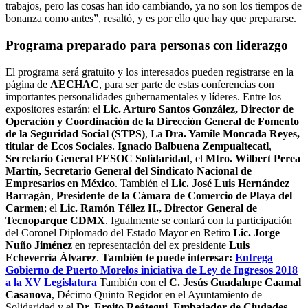
trabajos, pero las cosas han ido cambiando, ya no son los tiempos de
bonanza como antes”, resaltó, y es por ello que hay que prepararse.
Programa preparado para personas con liderazgo
El programa será gratuito y los interesados pueden registrarse en la
página de
AECHAC
, para ser parte de estas conferencias con
importantes personalidades gubernamentales y líderes. Entre los
expositores estarán: el
Lic. Arturo Santos González, Director de
Operación y Coordinación de la Dirección General de Fomento
de la Seguridad Social (STPS)
, La
Dra. Yamile Moncada Reyes,
titular de Ecos Sociales
.
Ignacio Balbuena Zempualtecatl
,
Secretario General FESOC Solidaridad
, el
Mtro. Wilbert Perea
Martín, Secretario General del Sindicato Nacional de
Empresarios en México
. También el
Lic.
José Luis Hernández
Barragán
,
Presidente de la Cámara de Comercio de Playa del
Carmen
; el
Lic.
Ramón Téllez H.,
Director General de
Tecnoparque CDMX
. Igualmente se contará con la participación
del Coronel Diplomado del Estado Mayor en Retiro
Lic. Jorge
Nuño Jiménez
en representación del ex presidente
Luis
Echeverría Álvarez
.
También te puede interesar:
Entrega
Gobierno de Puerto Morelos iniciativa de Ley de Ingresos 2018
a la XV Legislatura
También con el
C. Jesús Guadalupe Caamal
Casanova
, Décimo Quinto Regidor en el Ayuntamiento de
Solidaridad y el
Dr. Eroito Reátegui
,
Embajador de Ciudades