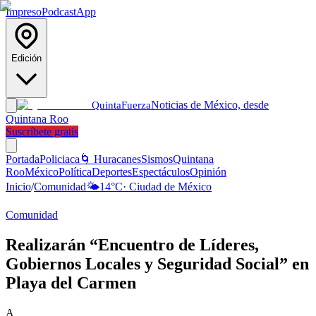
Impreso
Podcast
App
Edición
Noticias de México, desde
Quinta
Fuerza
Quintana Roo
Suscríbete gratis
Portada
Policiaca
🌀 Huracanes
Sismos
Quintana
Roo
México
Política
Deportes
Espectáculos
Opinión
Inicio
/
Comunidad
🌤️
14
°C
·
Ciudad de México
Comunidad
Realizarán “Encuentro de Líderes,
Gobiernos Locales y Seguridad Social” en
Playa del Carmen
A