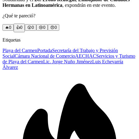
Hermanas en Latinoamérica
, expondrán en este evento.
¿Qué te pareció?
🔥
0
👍
0
😲
0
😢
0
😠
0
Etiquetas
Playa del Carmen
Portada
Secretaría del Trabajo y Previsión
Social
Cámara Nacional de Comercio
AECHAC
Servicios y Turismo
de Playa del Carmen
Lic. Jorge Nuño Jiménez
Luis Echevarría
Álvarez