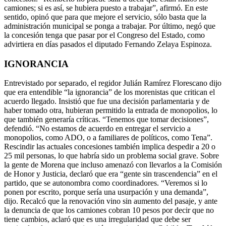
camiones; si es así, se hubiera puesto a trabajar”, afirmó. En este
sentido, opinó que para que mejore el servicio, sólo basta que la
administración municipal se ponga a trabajar. Por último, negó que
la concesión tenga que pasar por el Congreso del Estado, como
advirtiera en días pasados el diputado Fernando Zelaya Espinoza.
IGNORANCIA
Entrevistado por separado, el regidor Julián Ramírez Florescano dijo
que era entendible “la ignorancia” de los morenistas que critican el
acuerdo llegado. Insistió que fue una decisión parlamentaria y de
haber tomado otra, hubieran permitido la entrada de monopolios, lo
que también generaría críticas. “Tenemos que tomar decisiones”,
defendió. “No estamos de acuerdo en entregar el servicio a
monopolios, como ADO, o a familiares de políticos, como Tena”.
Rescindir las actuales concesiones también implica despedir a 20 o
25 mil personas, lo que habría sido un problema social grave. Sobre
la gente de Morena que incluso amenazó con llevarlos a la Comisión
de Honor y Justicia, declaró que era “gente sin trascendencia” en el
partido, que se autonombra como coordinadores. “Veremos si lo
ponen por escrito, porque sería una usurpación y una demanda”,
dijo. Recalcó que la renovación vino sin aumento del pasaje, y ante
la denuncia de que los camiones cobran 10 pesos por decir que no
tiene cambios, aclaró que es una irregularidad que debe ser