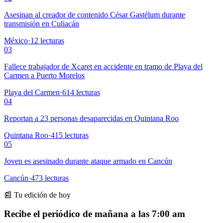
Asesinan al creador de contenido César Gastélum durante
transmisión en Culiacán
México
·
12
lecturas
03
Fallece trabajador de Xcaret en accidente en tramo de Playa del
Carmen a Puerto Morelos
Playa del Carmen
·
614
lecturas
04
Reportan a 23 personas desaparecidas en Quintana Roo
Quintana Roo
·
415
lecturas
05
Joven es asesinado durante ataque armado en Cancún
Cancún
·
473
lecturas
📰 Tu edición de hoy
Recibe el periódico de mañana a las 7:00 am