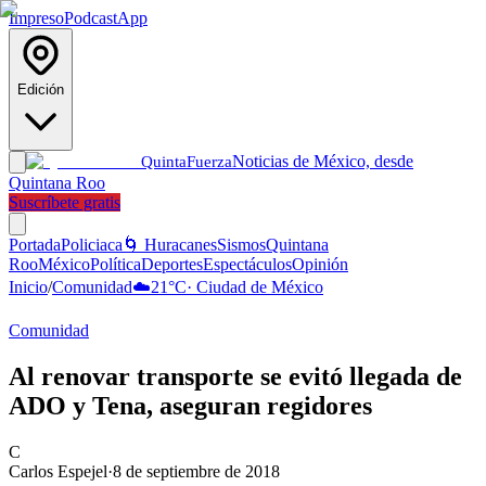
Impreso
Podcast
App
Edición
Noticias de México, desde
Quinta
Fuerza
Quintana Roo
Suscríbete gratis
Portada
Policiaca
🌀 Huracanes
Sismos
Quintana
Roo
México
Política
Deportes
Espectáculos
Opinión
Inicio
/
Comunidad
☁️
21
°C
·
Ciudad de México
Comunidad
Al renovar transporte se evitó llegada de
ADO y Tena, aseguran regidores
C
Carlos Espejel
·
8 de septiembre de 2018