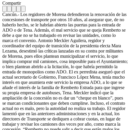
Compartir
Cancún.- Los regidores de Morena defendieron la renovación de las
concesiones de transporte por otros 10 años, al asegurar que, de no
haberlo hecho, se le habrían abierto las puertas para la entrada de
ADO o de Tena. Además, el mal servicio que se queja Remberto se
debe a que no se ha trabajado en revisar las unidades, como lo
marca el convenio. Antonio Meckler Aguilera, regidor y
coordinador del equipo de transición de la presidenta electa Mara
Lezama, desestimó las críticas lanzadas en su contra por militantes
de Morena, pues ellos plantean municipalizar el servicio, lo que
implica comprar mil camiones, cosa imposible para el Ayuntamiento;
o bien plantean abrirlo a la licitación, lo que habría permitido la
entrada de monopolios como ADO. El ex perredista aseguró que el
actual secretario de Gobierno, Francisco López Mena, tenía mucho
interés en que asumiera este servicio la empresa ADO, a lo que se
añade el interés de la familia de Remberto Estrada para que ingrese
su propia empresa de autobuses, Tena. Meckler indicó que la
ampliación de la concesión no es dar un “cheque en blanco”, pues
se marcan condicionantes que deben cumplirse. Incluso, el contrato
actual no es malo, pero la autoridad no realiza su trabajo. El regidor
lamentó que en las anteriores administraciones y en la actual, los
directores de Transporte se dediquen a cobrar cuotas, en lugar de
trabajar y revisar los camiones dos veces por año, como marca la
concesión. “Remberto no puede salir a decir que están malos los