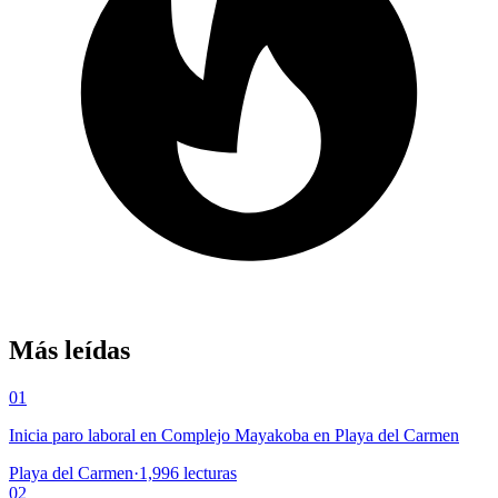
Más leídas
01
Inicia paro laboral en Complejo Mayakoba en Playa del Carmen
Playa del Carmen
·
1,996
lecturas
02