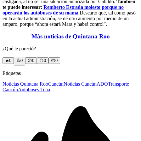
castigada, al no ser una situación autorizada por Cabildo.
También
te puede interesar:
Remberto Estrada molesto porque no
operarán los autobuses de su mamá
Descartó que, tal como pasó
en la actual administración, se dé otro aumento por medio de un
amparo, porque “ahora estará Mara y habrá control”.
Más noticias de Quintana Roo
¿Qué te pareció?
🔥
0
👍
0
😲
0
😢
0
😠
0
Etiquetas
Noticias Quintana Roo
Cancún
Noticias Cancún
ADO
Transporte
Cancún
Autobuses Tena