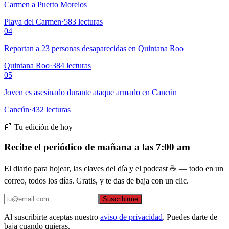
Carmen a Puerto Morelos
Playa del Carmen
·
583
lecturas
04
Reportan a 23 personas desaparecidas en Quintana Roo
Quintana Roo
·
384
lecturas
05
Joven es asesinado durante ataque armado en Cancún
Cancún
·
432
lecturas
📰 Tu edición de hoy
Recibe el periódico de mañana a las 7:00 am
El diario para hojear, las claves del día y el podcast ☕ — todo en un
correo, todos los días. Gratis, y te das de baja con un clic.
Suscribirme
Al suscribirte aceptas nuestro
aviso de privacidad
. Puedes darte de
baja cuando quieras.