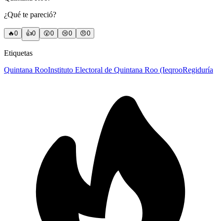
¿Qué te pareció?
🔥
0
👍
0
😲
0
😢
0
😠
0
Etiquetas
Quintana Roo
Instituto Electoral de Quintana Roo (Ieqroo
Regiduría