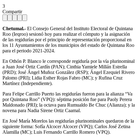
3
Compartir
Chetumal.-
El Consejo General del Instituto Electoral de Quintana
Roo (Ieqroo) sesionó hoy para realizar el cómputo y la asignación
de las regidurías por el principio de representación proporcional en
los 11 Ayuntamientos de los municipios del estado de Quintana Roo
para el periodo 2021-2024.
En Othón P. Blanco le corresponde regiduría por la vía plurinominal
a Juan José Ortiz Cardín (PAN); Cinthia Yamiele Millán Estrella
(PRD); José Ángel Muñoz González (RSP); Ángel Ezequiel Rivero
Palomo (PRI); Lidia Esther Rojas Fabro (MC); y Rufina Cruz
Martínez (Independiente).
Para Felipe Carrillo Puerto las regidurías fueron para la alianza “Va
por Quintana Roo” (VPQ): séptima posición fue para Paoly Perera
Maldonado (PRI); la octava para Rumualdo Be Chuc (Alianza); y la
novena para Nadia Sirene Ortiz Caamal.
En José María Morelos las regidurías plurinominales quedaron de la
siguiente forma: Sofía Alcocer Alcocer (VPQ); Carlos José Zetina
Alamilla (MC); Luis Fernando Carrillo Romero (VPQ).