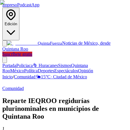
Impreso
Podcast
App
Edición
Noticias de México, desde
Quinta
Fuerza
Quintana Roo
Suscríbete gratis
Portada
Policiaca
🌀 Huracanes
Sismos
Quintana
Roo
México
Política
Deportes
Espectáculos
Opinión
Inicio
/
Comunidad
🌤️
15
°C
·
Ciudad de México
Comunidad
Reparte IEQROO regidurías
plurinominales en municipios de
Quintana Roo
J