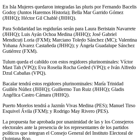
En Isla Mujeres quedaron integradas las pluris por Fernando Bacelis
Godoy (Juntos Haremos Historia); Bella Mar Garrido Gómez
(JHHQ); Héctor Gil Chablé (JHHQ).
Para Solidaridad las regidurías serán para Laura Beristain Navarrete
(JHHQ); Luis Ayán Ochoa Medina (JHHQ); José Gabriel
Mendicuti Loria (FXM); Marciano Toledo Sánchez (MC); Valentina
Yohana Álvarez Castañeda (JHHQ); y Ángela Guadalupe Sánchez
Gutiérrez (FXM).
Tulum queda el cabildo con estos regidores plurinominales: Víctor
Mast Tah (VPQ); Eva Roselia Rocha Geded (VPQ); e Iván Alfredo
Dzul Cabañas (VPQ).
Bacalar tendrá estos regidores plurinominales: María Trinidad
Guillén Núñez (JHHQ); Guillermo Tun Ruiz (JHHQ); Gladis
Angélica Castro Cámara (JHHQ).
Puerto Morelos tendrá a Jazmín Vivas Medina (PES); Manuel Tirso
Esquivel Ávila (FXM); y Rodrigo May Rivero (PES).
La propuesta fue aprobada por unanimidad de las y los Consejeros
electorales ante la presencia de los representantes de los partidos
políticos que integran el Consejo General del Instituto Electoral de
Quintana Roo.