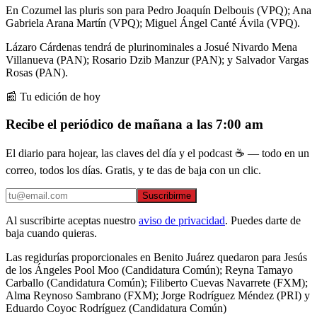
En Cozumel las pluris son para Pedro Joaquín Delbouis (VPQ); Ana
Gabriela Arana Martín (VPQ); Miguel Ángel Canté Ávila (VPQ).
Lázaro Cárdenas tendrá de plurinominales a Josué Nivardo Mena
Villanueva (PAN); Rosario Dzib Manzur (PAN); y Salvador Vargas
Rosas (PAN).
📰 Tu edición de hoy
Recibe el periódico de mañana a las 7:00 am
El diario para hojear, las claves del día y el podcast ☕ — todo en un
correo, todos los días. Gratis, y te das de baja con un clic.
Suscribirme
Al suscribirte aceptas nuestro
aviso de privacidad
. Puedes darte de
baja cuando quieras.
Las regidurías proporcionales en Benito Juárez quedaron para Jesús
de los Ángeles Pool Moo (Candidatura Común); Reyna Tamayo
Carballo (Candidatura Común); Filiberto Cuevas Navarrete (FXM);
Alma Reynoso Sambrano (FXM); Jorge Rodríguez Méndez (PRI) y
Eduardo Coyoc Rodríguez (Candidatura Común)