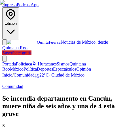
Impreso
Podcast
App
Edición
Noticias de México, desde
Quinta
Fuerza
Quintana Roo
Suscríbete gratis
Portada
Policiaca
🌀 Huracanes
Sismos
Quintana
Roo
México
Política
Deportes
Espectáculos
Opinión
Inicio
/
Comunidad
⛈️
22
°C
·
Ciudad de México
Comunidad
Se incendia departamento en Cancún,
muere niña de seis años y una de 4 está
grave
S