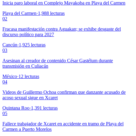
Inicia paro laboral en Complejo Mayakoba en Playa del Carmen
Playa del Carmen
·
1,988
lecturas
02
Fracasa manifestación contra Aguakan; se exhibe desgaste del
discurso político para 2027
Cancún
·
1,925
lecturas
03
Asesinan al creador de contenido César Gastélum durante
transmisión en Culiacán
México
·
12
lecturas
04
Videos de Guillermo Ochoa confirman que danzante acusado de
acoso sexual sigue en Xcaret
Quintana Roo
·
1,391
lecturas
05
Fallece trabajador de Xcaret en accidente en tramo de Playa del
Carmen a Puerto Morelos