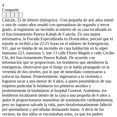
4
Compartir
Cancún, 22 de febrero (Infoqroo).- Una pequeña de seis años murió
y otra de cuatro años resultó con quemaduras de segundo y tercer
grado, al registrarse un incendio al interior de su casa localizada en
el fraccionamiento Paseos Kabah de Cancún. En una tarjeta
informativa, la Fiscalía Especializada en Homicidios, precisó que el
reporte se recibió a las 22:25 horas en el número de Emergencias
911, que se trataba de un incendio en casa habitación en la súper
manzana 223, manzana 5, lote 13 calle Flores Magón y calle Cecilio
Chi, del fraccionamiento Paseos Kabah. De acuerdo con
información que se proporcionó, los bomberos que atendieron la
emergencia, observaron que el fuego ya se había propagado en la
vivienda de dos niveles, por lo que de inmediato comenzaron a
sofocar las llamas. Posteriormente, ingresaron a la vivienda y
lograron sacar a una menor de 4 años, a quien paramédicos de una
empresa particular le brindaron los primeros auxilios y
posteriormente la trasladaron al hospital General. Asimismo, los
bomberos localizaron dentro de la casa a una pequeña de 6 años a
quien le proporcionaron maniobras de reanimación cardiopulmonar,
pero no lograron salvarle la vida, pues desafortunadamente falleció
por quemaduras y por inhalar demasiado humo. A decir de los
vecinos, las dos niñas se encontraban solas, ya que los padres