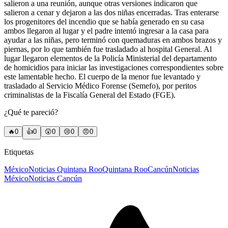
salieron a una reunión, aunque otras versiones indicaron que
salieron a cenar y dejaron a las dos niñas encerradas. Tras enterarse
los progenitores del incendio que se había generado en su casa
ambos llegaron al lugar y el padre intentó ingresar a la casa para
ayudar a las niñas, pero terminó con quemaduras en ambos brazos y
piernas, por lo que también fue trasladado al hospital General. Al
lugar llegaron elementos de la Policía Ministerial del departamento
de homicidios para iniciar las investigaciones correspondientes sobre
este lamentable hecho. El cuerpo de la menor fue levantado y
trasladado al Servicio Médico Forense (Semefo), por peritos
criminalistas de la Fiscalía General del Estado (FGE).
¿Qué te pareció?
🔥
0
👍
0
😲
0
😢
0
😠
0
Etiquetas
México
Noticias Quintana Roo
Quintana Roo
Cancún
Noticias
México
Noticias Cancún