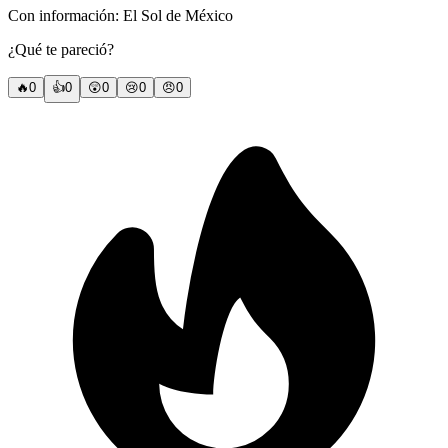
Con información: El Sol de México
¿Qué te pareció?
🔥
0
👍
0
😲
0
😢
0
😠
0