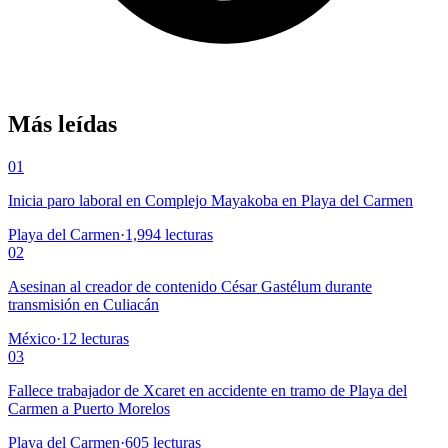
Más leídas
01
Inicia paro laboral en Complejo Mayakoba en Playa del Carmen
Playa del Carmen
·
1,994
lecturas
02
Asesinan al creador de contenido César Gastélum durante
transmisión en Culiacán
México
·
12
lecturas
03
Fallece trabajador de Xcaret en accidente en tramo de Playa del
Carmen a Puerto Morelos
Playa del Carmen
·
605
lecturas