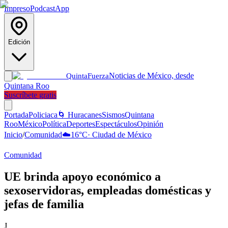
Impreso
Podcast
App
Edición
Noticias de México, desde
Quinta
Fuerza
Quintana Roo
Suscríbete gratis
Portada
Policiaca
🌀 Huracanes
Sismos
Quintana
Roo
México
Política
Deportes
Espectáculos
Opinión
Inicio
/
Comunidad
☁️
16
°C
·
Ciudad de México
Comunidad
UE brinda apoyo económico a
sexoservidoras, empleadas domésticas y
jefas de familia
J