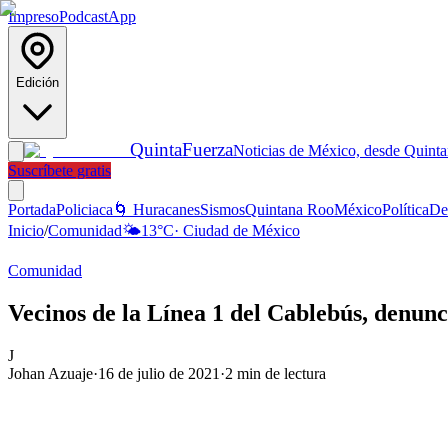
Impreso
Podcast
App
Edición
Quinta
Fuerza
Noticias de México, desde Quint
Suscríbete gratis
Portada
Policiaca
🌀 Huracanes
Sismos
Quintana Roo
México
Política
De
Inicio
/
Comunidad
🌤️
13
°C
·
Ciudad de México
Comunidad
Vecinos de la Línea 1 del Cablebús, denunc
J
Johan Azuaje
·
16 de julio de 2021
·
2
min de lectura