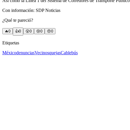
Así como la Línea 1 del Sistema de Corredores de Transporte Público
Con información: SDP Noticias
¿Qué te pareció?
🔥
0
👍
0
😲
0
😢
0
😠
0
Etiquetas
México
denuncias
Vecinos
quejas
Cablebús