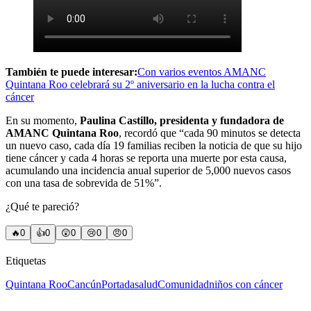
También te puede interesar:
Con varios eventos AMANC
Quintana Roo celebrará su 2º aniversario en la lucha contra el
cáncer
En su momento,
Paulina Castillo, presidenta y fundadora de
AMANC Quintana Roo
, recordó que “cada 90 minutos se detecta
un nuevo caso, cada día 19 familias reciben la noticia de que su hijo
tiene cáncer y cada 4 horas se reporta una muerte por esta causa,
acumulando una incidencia anual superior de 5,000 nuevos casos
con una tasa de sobrevida de 51%”.
¿Qué te pareció?
🔥
0
👍
0
😲
0
😢
0
😠
0
Etiquetas
Quintana Roo
Cancún
Portada
salud
Comunidad
niños con cáncer