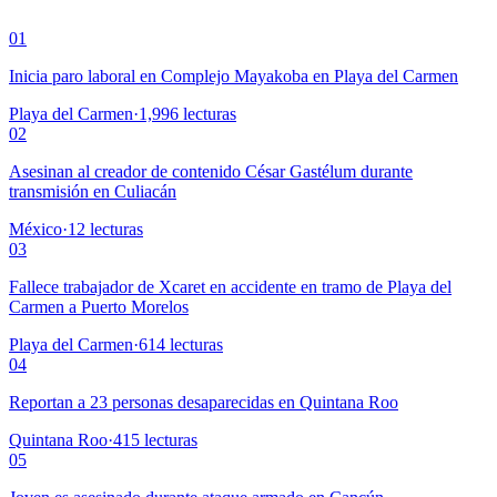
01
Inicia paro laboral en Complejo Mayakoba en Playa del Carmen
Playa del Carmen
·
1,996
lecturas
02
Asesinan al creador de contenido César Gastélum durante
transmisión en Culiacán
México
·
12
lecturas
03
Fallece trabajador de Xcaret en accidente en tramo de Playa del
Carmen a Puerto Morelos
Playa del Carmen
·
614
lecturas
04
Reportan a 23 personas desaparecidas en Quintana Roo
Quintana Roo
·
415
lecturas
05