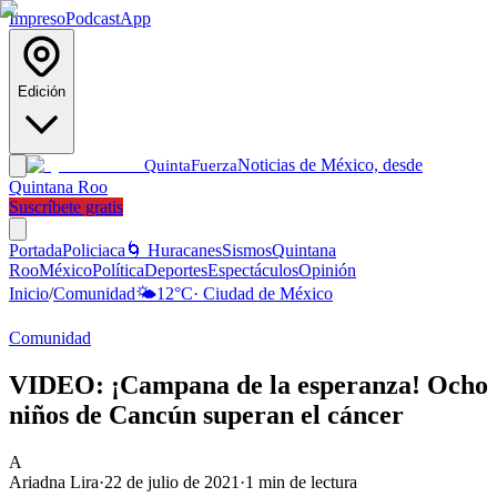
Impreso
Podcast
App
Edición
Noticias de México, desde
Quinta
Fuerza
Quintana Roo
Suscríbete gratis
Portada
Policiaca
🌀 Huracanes
Sismos
Quintana
Roo
México
Política
Deportes
Espectáculos
Opinión
Inicio
/
Comunidad
🌤️
12
°C
·
Ciudad de México
Comunidad
VIDEO: ¡Campana de la esperanza! Ocho
niños de Cancún superan el cáncer
A
Ariadna Lira
·
22 de julio de 2021
·
1
min de lectura