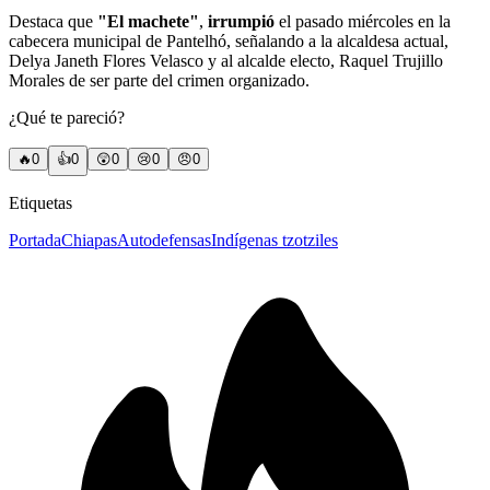
Destaca que
"El machete"
,
irrumpió
el pasado miércoles en la
cabecera municipal de Pantelhó, señalando a la alcaldesa actual,
Delya Janeth Flores Velasco y al alcalde electo, Raquel Trujillo
Morales de ser parte del crimen organizado.
¿Qué te pareció?
🔥
0
👍
0
😲
0
😢
0
😠
0
Etiquetas
Portada
Chiapas
Autodefensas
Indígenas tzotziles