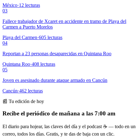
México
·
12
lecturas
03
Fallece trabajador de Xcaret en accidente en tramo de Playa del
Carmen a Puerto Morelos
Playa del Carmen
·
605
lecturas
04
Reportan a 23 personas desaparecidas en Quintana Roo
Quintana Roo
·
408
lecturas
05
Joven es asesinado durante ataque armado en Cancún
Cancún
·
462
lecturas
📰 Tu edición de hoy
Recibe el periódico de mañana a las 7:00 am
El diario para hojear, las claves del día y el podcast ☕ — todo en un
correo, todos los días. Gratis, y te das de baja con un clic.