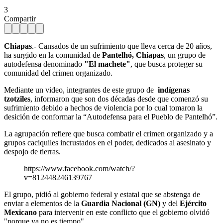
3
Compartir
Chiapas
.- Cansados de un sufrimiento que lleva cerca de 20 años,
ha surgido en la comunidad de
Pantelhó, Chiapas
, un grupo de
autodefensa denominado
"El machete"
, que busca proteger su
comunidad del crimen organizado.
Mediante un video, integrantes de este grupo de
indígenas
tzotziles
, informaron que son dos décadas desde que comenzó su
sufrimiento debido a hechos de violencia por lo cual tomaron la
desición de conformar la “Autodefensa para el Pueblo de Pantelhó”.
La agrupación refiere que busca combatir el crimen organizado y a
grupos caciquiles incrustados en el poder, dedicados al asesinato y
despojo de tierras.
https://www.facebook.com/watch/?
v=812448246139767
El grupo, pidió al gobierno federal y estatal que se abstenga de
enviar a elementos de la
Guardia Nacional (GN)
y del
Ejército
Mexicano
para intervenir en este conflicto que el gobierno olvidó
"porque ya no es tiempo".