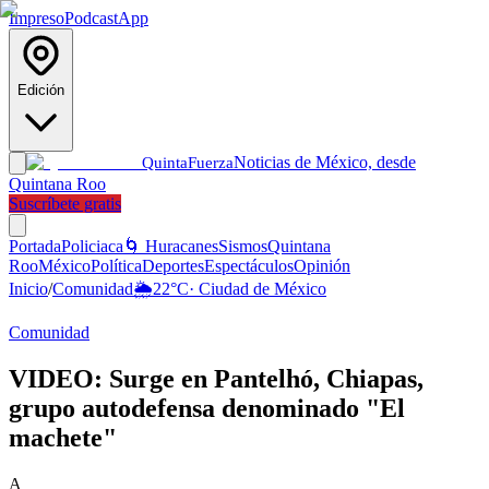
Impreso
Podcast
App
Edición
Noticias de México, desde
Quinta
Fuerza
Quintana Roo
Suscríbete gratis
Portada
Policiaca
🌀 Huracanes
Sismos
Quintana
Roo
México
Política
Deportes
Espectáculos
Opinión
Inicio
/
Comunidad
🌦️
22
°C
·
Ciudad de México
Comunidad
VIDEO: Surge en Pantelhó, Chiapas,
grupo autodefensa denominado "El
machete"
A