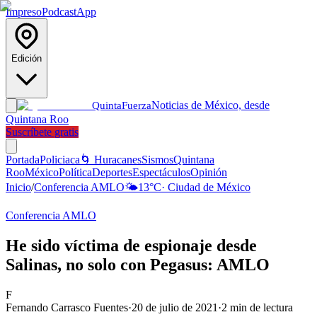
Impreso
Podcast
App
Edición
Noticias de México, desde
Quinta
Fuerza
Quintana Roo
Suscríbete gratis
Portada
Policiaca
🌀 Huracanes
Sismos
Quintana
Roo
México
Política
Deportes
Espectáculos
Opinión
Inicio
/
Conferencia AMLO
🌤️
13
°C
·
Ciudad de México
Conferencia AMLO
He sido víctima de espionaje desde
Salinas, no solo con Pegasus: AMLO
F
Fernando Carrasco Fuentes
·
20 de julio de 2021
·
2
min de lectura