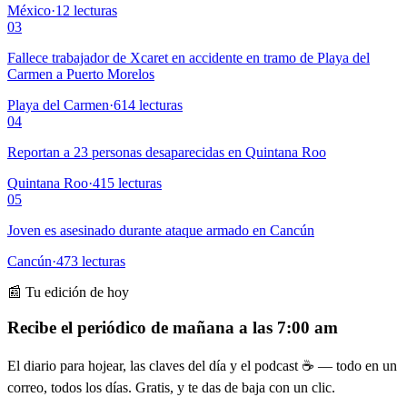
México
·
12
lecturas
03
Fallece trabajador de Xcaret en accidente en tramo de Playa del
Carmen a Puerto Morelos
Playa del Carmen
·
614
lecturas
04
Reportan a 23 personas desaparecidas en Quintana Roo
Quintana Roo
·
415
lecturas
05
Joven es asesinado durante ataque armado en Cancún
Cancún
·
473
lecturas
📰 Tu edición de hoy
Recibe el periódico de mañana a las 7:00 am
El diario para hojear, las claves del día y el podcast ☕ — todo en un
correo, todos los días. Gratis, y te das de baja con un clic.