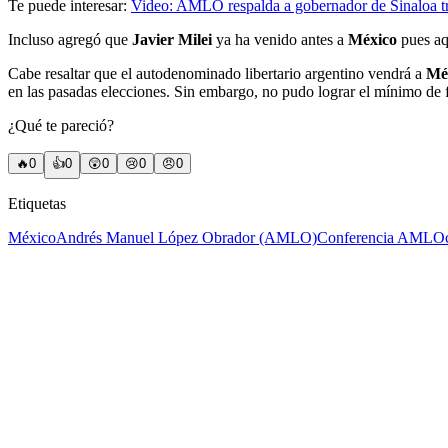
Te puede interesar:
Video: AMLO respalda a gobernador de Sinaloa 
Incluso agregó que
Javier Milei
ya ha venido antes a
México
pues aq
Cabe resaltar que el autodenominado libertario argentino vendrá a
Mé
en las pasadas elecciones. Sin embargo, no pudo lograr el mínimo de f
¿Qué te pareció?
🔥
0
👍
0
😲
0
😢
0
😠
0
Etiquetas
México
Andrés Manuel López Obrador (AMLO)
Conferencia AMLO