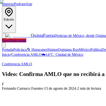
Impreso
Podcast
App
Edición
Quinta
Fuerza
Noticias de México, desde Quint
Suscríbete gratis
Portada
Policiaca
🌀 Huracanes
Sismos
Quintana Roo
México
Política
De
Inicio
/
Conferencia AMLO
☁️
14
°C
·
Ciudad de México
Conferencia AMLO
Video: Confirma AMLO que no recibirá a Ja
F
Fernando Carrasco Fuentes
·
13 de agosto de 2024
·
2
min de lectura