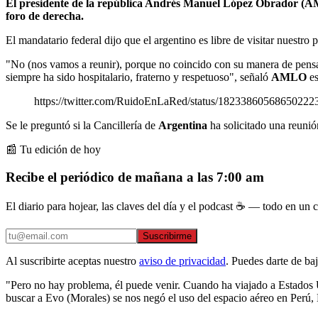
El presidente de la república Andrés Manuel López Obrador (AML
foro de derecha.
El mandatario federal dijo que el argentino es libre de visitar nuestr
"No (nos vamos a reunir), porque no coincido con su manera de pensar
siempre ha sido hospitalario, fraterno y respetuoso", señaló
AMLO
es
https://twitter.com/RuidoEnLaRed/status/18233860568650222
Se le preguntó si la Cancillería de
Argentina
ha solicitado una reunió
📰 Tu edición de hoy
Recibe el periódico de mañana a las 7:00 am
El diario para hojear, las claves del día y el podcast ☕ — todo en un co
Suscribirme
Al suscribirte aceptas nuestro
aviso de privacidad
. Puedes darte de ba
"Pero no hay problema, él puede venir. Cuando ha viajado a Estados Un
buscar a Evo (Morales) se nos negó el uso del espacio aéreo en Perú, 