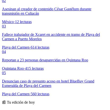
02
Asesinan al creador de contenido César Gastélum durante
transmisión en Culiacán
México
·
12
lecturas
03
Fallece trabajador de Xcaret en accidente en tramo de Playa del
Carmen a Puerto Morelos
Playa del Carmen
·
614
lecturas
04
Reportan a 23 personas desaparecidas en Quintana Roo
Quintana Roo
·
415
lecturas
05
Denuncian caso de presunto acoso en hotel BlueBay Grand
Esmeralda de Playa del Carmen
Playa del Carmen
·
560
lecturas
📰 Tu edición de hoy