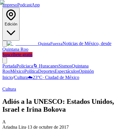
Impreso
Podcast
App
Edición
Noticias de México, desde
Quinta
Fuerza
Quintana Roo
Suscríbete gratis
Portada
Policiaca
🌀 Huracanes
Sismos
Quintana
Roo
México
Política
Deportes
Espectáculos
Opinión
Inicio
/
Cultura
☁️
23
°C
·
Ciudad de México
Cultura
Adiós a la UNESCO: Estados Unidos,
Israel e Irina Bokova
A
Ariadna Lira
·
13 de octubre de 2017