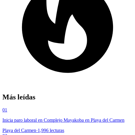
Más leídas
01
Inicia paro laboral en Complejo Mayakoba en Playa del Carmen
Playa del Carmen
·
1,996
lecturas