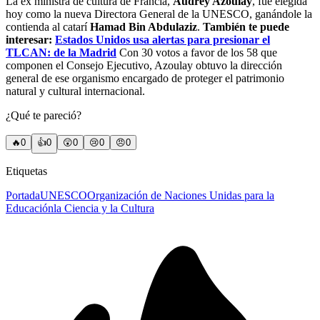
La ex ministra de cultura de Francia,
Audrey Azoulay
, fue elegida
hoy como la nueva Directora General de la UNESCO, ganándole la
contienda al catarí
Hamad Bin Abdulaziz
.
También te puede
interesar:
Estados Unidos usa alertas para presionar el
TLCAN: de la Madrid
Con 30 votos a favor de los 58 que
componen el Consejo Ejecutivo, Azoulay obtuvo la dirección
general de ese organismo encargado de proteger el patrimonio
natural y cultural internacional.
¿Qué te pareció?
🔥
0
👍
0
😲
0
😢
0
😠
0
Etiquetas
Portada
UNESCO
Organización de Naciones Unidas para la
Educación
la Ciencia y la Cultura