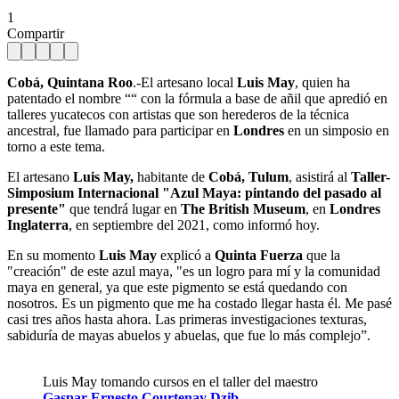
1
Compartir
Cobá, Quintana Roo
.-El artesano local
Luis May
, quien ha
patentado el nombre ““ con la fórmula a base de añil que apredió en
talleres yucatecos con artistas que son herederos de la técnica
ancestral, fue llamado para participar en
Londres
en un simposio en
torno a este tema.
El artesano
Luis May,
habitante de
Cobá, Tulum
, asistirá al
Taller-
Simposium Internacional "Azul Maya: pintando del pasado al
presente"
que tendrá lugar en
The British Museum
, en
Londres
Inglaterra
, en septiembre del 2021, como informó hoy.
En su momento
Luis May
explicó a
Quinta Fuerza
que la
"creación" de este azul maya, "es un logro para mí y la comunidad
maya en general, ya que este pigmento se está quedando con
nosotros. Es un pigmento que me ha costado llegar hasta él. Me pasé
casi tres años hasta ahora. Las primeras investigaciones texturas,
sabiduría de mayas abuelos y abuelas, que fue lo más complejo”.
Luis May tomando cursos en el taller del maestro
Gaspar Ernesto Courtenay Dzib
.