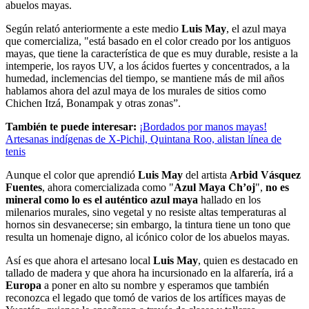
abuelos mayas.
Según relató anteriormente a este medio
Luis May
, el azul maya
que comercializa, "está basado en el color creado por los antiguos
mayas, que tiene la característica de que es muy durable, resiste a la
intemperie, los rayos UV, a los ácidos fuertes y concentrados, a la
humedad, inclemencias del tiempo, se mantiene más de mil años
hablamos ahora del azul maya de los murales de sitios como
Chichen Itzá, Bonampak y otras zonas”.
También te puede interesar:
¡Bordados por manos mayas!
Artesanas indígenas de X-Pichil, Quintana Roo, alistan línea de
tenis
Aunque el color que aprendió
Luis May
del artista
Arbid Vásquez
Fuentes
, ahora comercializada como "
Azul Maya Ch’oj
",
no es
mineral como lo es el auténtico azul maya
hallado en los
milenarios murales, sino vegetal y no resiste altas temperaturas al
hornos sin desvanecerse; sin embargo, la tintura tiene un tono que
resulta un homenaje digno, al icónico color de los abuelos mayas.
Así es que ahora el artesano local
Luis May
, quien es destacado en
tallado de madera y que ahora ha incursionado en la alfarería, irá a
Europa
a poner en alto su nombre y esperamos que también
reconozca el legado que tomó de varios de los artífices mayas de