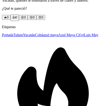
Yucatán, quienes le enseñaron a través de clases y talleres.
¿Qué te pareció?
🔥
0
👍
0
😲
0
😢
0
😠
0
Etiquetas
Portada
Tulum
Yucatán
Cobá
azul maya
Azul Maya Ch'oj
Luis May