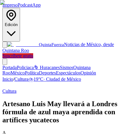
Impreso
Podcast
App
Edición
Noticias de México, desde
Quinta
Fuerza
Quintana Roo
Suscríbete gratis
Portada
Policiaca
🌀 Huracanes
Sismos
Quintana
Roo
México
Política
Deportes
Espectáculos
Opinión
Inicio
/
Cultura
⛈️
19
°C
·
Ciudad de México
Cultura
Artesano Luis May llevará a Londres
fórmula de azul maya aprendida con
artífices yucatecos
A