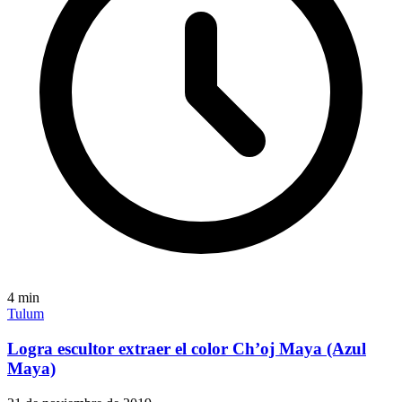
4
min
Tulum
Logra escultor extraer el color Ch’oj Maya (Azul
Maya)