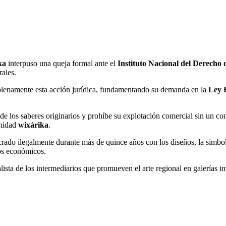
ka
interpuso una queja formal ante el
Instituto Nacional del Derecho 
rales.
lenamente esta acción jurídica, fundamentando su demanda en la
Ley F
de los saberes originarios y prohíbe su explotación comercial sin un co
unidad
wixárika
.
do ilegalmente durante más de quince años con los diseños, la simbolog
tos económicos.
lista de los intermediarios que promueven el arte regional en galerías i