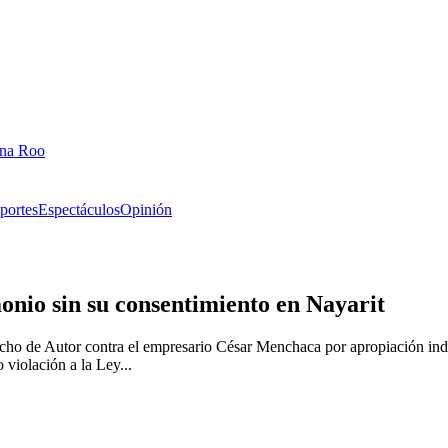
ana Roo
portes
Espectáculos
Opinión
onio sin su consentimiento en Nayarit
echo de Autor contra el empresario César Menchaca por apropiación indeb
violación a la Ley...