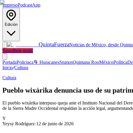
Impreso
Podcast
App
Edición
Quinta
Fuerza
Noticias de México, desde Quint
Suscríbete gratis
Portada
Policiaca
🌀 Huracanes
Sismos
Quintana Roo
México
Política
De
Inicio
/
Cultura
Cultura
Pueblo wixárika denuncia uso de su patrim
El pueblo wixárika interpuso queja ante el Instituto Nacional del Der
de la Sierra Madre Occidental respaldan la acción legal, argumentando 
Y
Yeysy Rodríguez
·
12 de junio de 2026