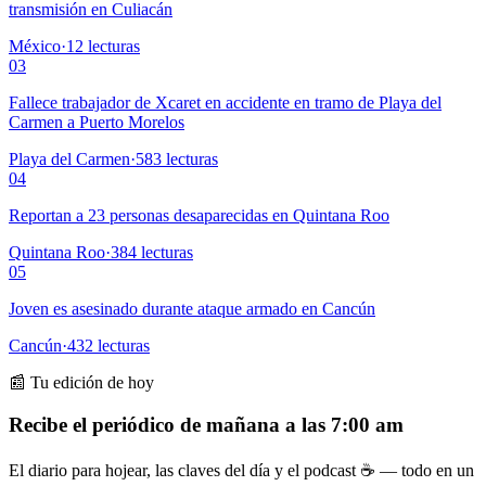
transmisión en Culiacán
México
·
12
lecturas
03
Fallece trabajador de Xcaret en accidente en tramo de Playa del
Carmen a Puerto Morelos
Playa del Carmen
·
583
lecturas
04
Reportan a 23 personas desaparecidas en Quintana Roo
Quintana Roo
·
384
lecturas
05
Joven es asesinado durante ataque armado en Cancún
Cancún
·
432
lecturas
📰 Tu edición de hoy
Recibe el periódico de mañana a las 7:00 am
El diario para hojear, las claves del día y el podcast ☕ — todo en un