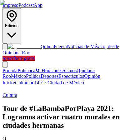
Impreso
Podcast
App
Edición
Noticias de México, desde
Quinta
Fuerza
Quintana Roo
Suscríbete gratis
Portada
Policiaca
🌀 Huracanes
Sismos
Quintana
Roo
México
Política
Deportes
Espectáculos
Opinión
Inicio
/
Cultura
☀️
14
°C
·
Ciudad de México
Cultura
Tour de #LaBambaPorPlaya 2021:
Logramos activar cuatro murales en
ciudades hermanas
Q