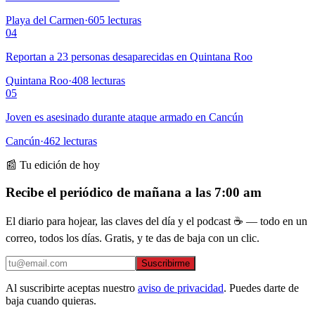
Playa del Carmen
·
605
lecturas
04
Reportan a 23 personas desaparecidas en Quintana Roo
Quintana Roo
·
408
lecturas
05
Joven es asesinado durante ataque armado en Cancún
Cancún
·
462
lecturas
📰 Tu edición de hoy
Recibe el periódico de mañana a las 7:00 am
El diario para hojear, las claves del día y el podcast ☕ — todo en un
correo, todos los días. Gratis, y te das de baja con un clic.
Suscribirme
Al suscribirte aceptas nuestro
aviso de privacidad
. Puedes darte de
baja cuando quieras.