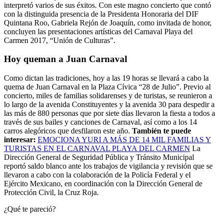
interpretó varios de sus éxitos. Con este magno concierto que contó
con la distinguida presencia de la Presidenta Honoraria del DIF
Quintana Roo, Gabriela Rejón de Joaquín, como invitada de honor,
concluyen las presentaciones artísticas del Carnaval Playa del
Carmen 2017, “Unión de Culturas”.
Hoy queman a Juan Carnaval
Como dictan las tradiciones, hoy a las 19 horas se llevará a cabo la
quema de Juan Carnaval en la Plaza Cívica “28 de Julio”. Previo al
concierto, miles de familias solidarenses y de turistas, se reunieron a
lo largo de la avenida Constituyentes y la avenida 30 para despedir a
las más de 880 personas que por siete días llevaron la fiesta a todos a
través de sus bailes y canciones de Carnaval, así como a los 14
carros alegóricos que desfilaron este año.
También te puede
interesar:
EMOCIONA YURI A MÁS DE 14 MIL FAMILIAS Y
TURISTAS EN EL CARNAVAL PLAYA DEL CARMEN
La
Dirección General de Seguridad Pública y Tránsito Municipal
reportó saldo blanco ante los trabajos de vigilancia y revisión que se
llevaron a cabo con la colaboración de la Policía Federal y el
Ejército Mexicano, en coordinación con la Dirección General de
Protección Civil, la Cruz Roja.
¿Qué te pareció?