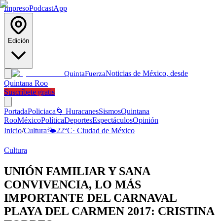
Impreso
Podcast
App
Edición
Noticias de México, desde
Quinta
Fuerza
Quintana Roo
Suscríbete gratis
Portada
Policiaca
🌀 Huracanes
Sismos
Quintana
Roo
México
Política
Deportes
Espectáculos
Opinión
Inicio
/
Cultura
🌤️
22
°C
·
Ciudad de México
Cultura
UNIÓN FAMILIAR Y SANA
CONVIVENCIA, LO MÁS
IMPORTANTE DEL CARNAVAL
PLAYA DEL CARMEN 2017: CRISTINA