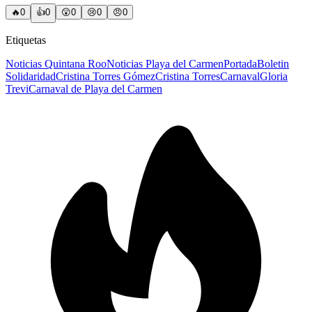
🔥
0
👍
0
😲
0
😢
0
😠
0
Etiquetas
Noticias Quintana Roo
Noticias Playa del Carmen
Portada
Boletin
Solidaridad
Cristina Torres Gómez
Cristina Torres
Carnaval
Gloria
Trevi
Carnaval de Playa del Carmen