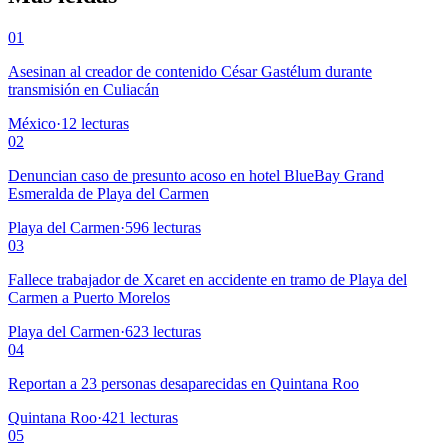
01
Asesinan al creador de contenido César Gastélum durante
transmisión en Culiacán
México
·
12
lecturas
02
Denuncian caso de presunto acoso en hotel BlueBay Grand
Esmeralda de Playa del Carmen
Playa del Carmen
·
596
lecturas
03
Fallece trabajador de Xcaret en accidente en tramo de Playa del
Carmen a Puerto Morelos
Playa del Carmen
·
623
lecturas
04
Reportan a 23 personas desaparecidas en Quintana Roo
Quintana Roo
·
421
lecturas
05