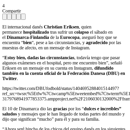
4
Compartir
El internacional danés
Christian Eriksen
, quien
permanece
hospitalizado
tras sufrir un
colapso
el sábado en
el
Dinamarca-Finlandia
de la
Eurocopa
, aseguró hoy que se
encuentra “
bien
“, pese a las circunstancias, y
agradecido
por las
muestras de afecto, en un mensaje de Instagram.
“
Estoy bien, dadas las circunstancias
, todavía tengo que pasar
algunos exámenes en el hospital, pero me encuentro bien”, señaló
Eriksen en un mensaje en su cuenta en Instagram,
difundido
también en la cuenta oficial de la Federación Danesa (DBU) en
Twitter
.
https://twitter.com/DBUfodbold/status/1404695288401514497?
ref_src=twsrc%5Etfw%7Ctwcamp%5Etweetembed%7Ctwterm%5E
3179768941977853375.ampproject.net%2F2106030132000%2Ffram
El 10 de Dinamarca dio las
gracias
por los “
dulces e increíbles”
saludos
y mensajes que le han llegado de todas partes del mundo y
dijo que significan “mucho” para él y para su familia.
“Ahora seré hincha de los chicos del equipo danés en los siguientes