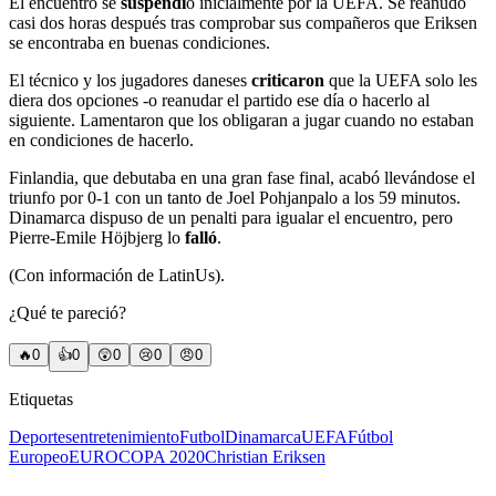
El encuentro se
suspendi
ó inicialmente por la UEFA. Se reanudó
casi dos horas después tras comprobar sus compañeros que Eriksen
se encontraba en buenas condiciones.
El técnico y los jugadores daneses
criticaron
que la UEFA solo les
diera dos opciones -o reanudar el partido ese día o hacerlo al
siguiente. Lamentaron que los obligaran a jugar cuando no estaban
en condiciones de hacerlo.
Finlandia, que debutaba en una gran fase final, acabó llevándose el
triunfo por 0-1 con un tanto de Joel Pohjanpalo a los 59 minutos.
Dinamarca dispuso de un penalti para igualar el encuentro, pero
Pierre-Emile Höjbjerg lo
falló
.
(Con información de LatinUs).
¿Qué te pareció?
🔥
0
👍
0
😲
0
😢
0
😠
0
Etiquetas
Deportes
entretenimiento
Futbol
Dinamarca
UEFA
Fútbol
Europeo
EUROCOPA 2020
Christian Eriksen