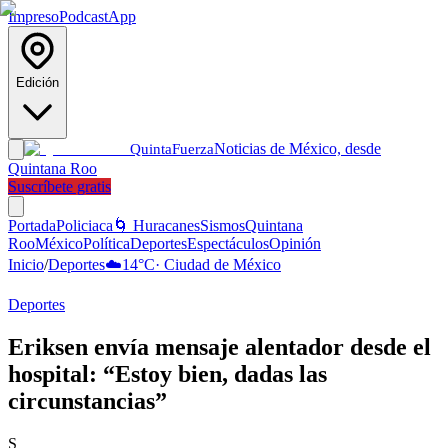
Impreso
Podcast
App
Edición
Noticias de México, desde
Quinta
Fuerza
Quintana Roo
Suscríbete gratis
Portada
Policiaca
🌀 Huracanes
Sismos
Quintana
Roo
México
Política
Deportes
Espectáculos
Opinión
Inicio
/
Deportes
☁️
14
°C
·
Ciudad de México
Deportes
Eriksen envía mensaje alentador desde el
hospital: “Estoy bien, dadas las
circunstancias”
S