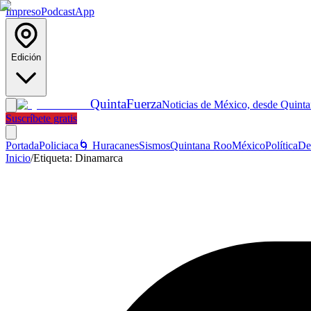
Impreso
Podcast
App
Edición
Quinta
Fuerza
Noticias de México, desde Quint
Suscríbete gratis
Portada
Policiaca
🌀 Huracanes
Sismos
Quintana Roo
México
Política
De
Inicio
/
Etiqueta:
Dinamarca