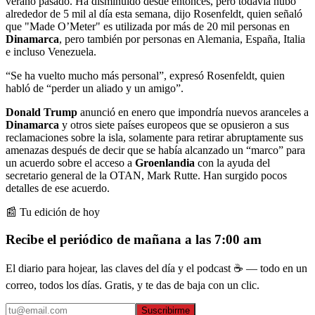
verano pasado. Ha disminuido desde entonces, pero todavía hubo
alrededor de 5 mil al día esta semana, dijo Rosenfeldt, quien señaló
que "Made O’Meter" es utilizada por más de 20 mil personas en
Dinamarca
, pero también por personas en Alemania, España, Italia
e incluso Venezuela.
“Se ha vuelto mucho más personal”, expresó Rosenfeldt, quien
habló de “perder un aliado y un amigo”.
Donald Trump
anunció en enero que impondría nuevos aranceles a
Dinamarca
y otros siete países europeos que se opusieron a sus
reclamaciones sobre la isla, solamente para retirar abruptamente sus
amenazas después de decir que se había alcanzado un “marco” para
un acuerdo sobre el acceso a
Groenlandia
con la ayuda del
secretario general de la OTAN, Mark Rutte. Han surgido pocos
detalles de ese acuerdo.
📰 Tu edición de hoy
Recibe el periódico de mañana a las 7:00 am
El diario para hojear, las claves del día y el podcast ☕ — todo en un
correo, todos los días. Gratis, y te das de baja con un clic.
Suscribirme