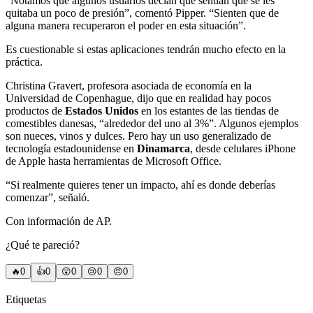
“Notamos que algunos usuarios decían que sentían que se les
quitaba un poco de presión”, comentó Pipper. “Sienten que de
alguna manera recuperaron el poder en esta situación”.
Es cuestionable si estas aplicaciones tendrán mucho efecto en la
práctica.
Christina Gravert, profesora asociada de economía en la
Universidad de Copenhague, dijo que en realidad hay pocos
productos de
Estados Unidos
en los estantes de las tiendas de
comestibles danesas, “alrededor del uno al 3%”. Algunos ejemplos
son nueces, vinos y dulces. Pero hay un uso generalizado de
tecnología estadounidense en
Dinamarca
, desde celulares iPhone
de Apple hasta herramientas de Microsoft Office.
“Si realmente quieres tener un impacto, ahí es donde deberías
comenzar”, señaló.
Con información de AP.
¿Qué te pareció?
🔥
0
👍
0
😲
0
😢
0
😠
0
Etiquetas