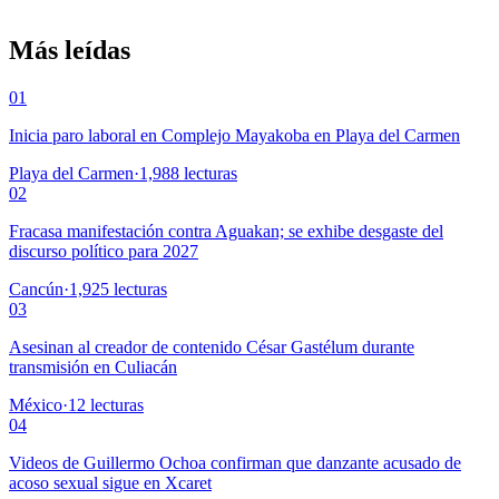
Más leídas
01
Inicia paro laboral en Complejo Mayakoba en Playa del Carmen
Playa del Carmen
·
1,988
lecturas
02
Fracasa manifestación contra Aguakan; se exhibe desgaste del
discurso político para 2027
Cancún
·
1,925
lecturas
03
Asesinan al creador de contenido César Gastélum durante
transmisión en Culiacán
México
·
12
lecturas
04
Videos de Guillermo Ochoa confirman que danzante acusado de
acoso sexual sigue en Xcaret