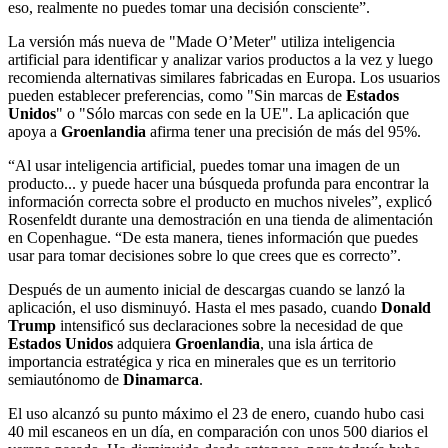
eso, realmente no puedes tomar una decisión consciente”.
La versión más nueva de "Made O’Meter" utiliza inteligencia
artificial para identificar y analizar varios productos a la vez y luego
recomienda alternativas similares fabricadas en Europa. Los usuarios
pueden establecer preferencias, como "Sin marcas de
Estados
Unidos
" o "Sólo marcas con sede en la UE". La aplicación que
apoya a
Groenlandia
afirma tener una precisión de más del 95%.
“Al usar inteligencia artificial, puedes tomar una imagen de un
producto... y puede hacer una búsqueda profunda para encontrar la
información correcta sobre el producto en muchos niveles”, explicó
Rosenfeldt durante una demostración en una tienda de alimentación
en Copenhague. “De esta manera, tienes información que puedes
usar para tomar decisiones sobre lo que crees que es correcto”.
Después de un aumento inicial de descargas cuando se lanzó la
aplicación, el uso disminuyó. Hasta el mes pasado, cuando
Donald
Trump
intensificó sus declaraciones sobre la necesidad de que
Estados Unidos
adquiera
Groenlandia
, una isla ártica de
importancia estratégica y rica en minerales que es un territorio
semiautónomo de
Dinamarca
.
El uso alcanzó su punto máximo el 23 de enero, cuando hubo casi
40 mil escaneos en un día, en comparación con unos 500 diarios el