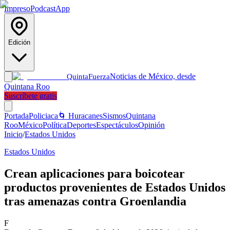
Impreso
Podcast
App
Edición
Noticias de México, desde
Quinta
Fuerza
Quintana Roo
Suscríbete gratis
Portada
Policiaca
🌀 Huracanes
Sismos
Quintana
Roo
México
Política
Deportes
Espectáculos
Opinión
Inicio
/
Estados Unidos
Estados Unidos
Crean aplicaciones para boicotear
productos provenientes de Estados Unidos
tras amenazas contra Groenlandia
F