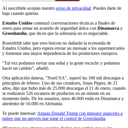
Al suscribirte aceptas nuestro
aviso de privacidad
. Puedes darte de
baja cuando quieras.
Estados Unidos
comenzó conversaciones técnicas a finales de
enero para armar un acuerdo de seguridad ártica con
Dinamarca
y
Groenlandia
, que dicen que la soberanía no es negociable.
Rosenfeldt sabe que esos boicots no dañarán la economía de
Estados Unidos, pero espera enviar un mensaje a los supermercados
y fomentar una mayor dependencia de los productores europeos.
“Tal vez podamos enviar una señal y la gente escuche y podamos
hacer un cambio”, añadió.
Otra aplicación danesa, "NonUSA", superó las 100 mil descargas a
principios de febrero. Uno de sus creadores, Jonas Pipper, de 21
años, dijo que hubo más de 25.000 descargas el 21 de enero, cuando
se realizaron 526 escaneos de productos en un minuto en un
momento dado. De los usuarios, unos 46.000 están en Dinamarca y
alrededor de 10.000 en Alemania.
Te puede interesar:
Amaga Donald Trump con imponer aranceles a
países que no apoyen que tome el control de Groenlandia