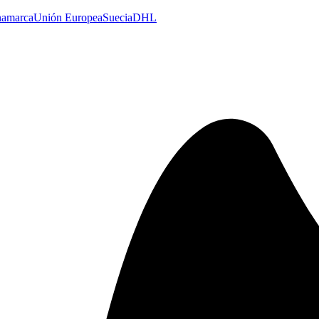
namarca
Unión Europea
Suecia
DHL