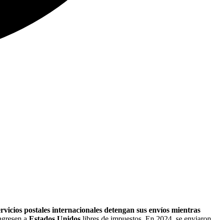
vicios postales internacionales detengan sus envíos mientras
ingresen a
Estados Unidos
libres de impuestos. En 2024, se enviaron