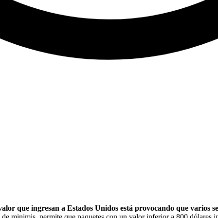
valor que ingresan a Estados Unidos está provocando que varios ser
e minimis, permite que paquetes con un valor inferior a 800 dólares 