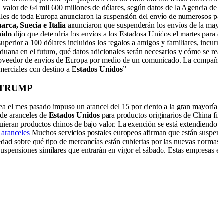
n valor de 64 mil 600 millones de dólares, según datos de la Agencia de
stales de toda Europa anunciaron la suspensión del envío de numerosos 
rca, Suecia e Italia
anunciaron que suspenderán los envíos de la may
nido
dijo que detendría los envíos a los Estadosa Unidos el martes para 
superior a 100 dólares incluidos los regalos a amigos y familiares, incu
duana en el futuro, qué datos adicionales serán necesarios y cómo se re
veedor de envíos de Europa por medio de un comunicado. La compañía d
omerciales con destino a
Estados Unidos
”.
 TRUMP
 el mes pasado impuso un arancel del 15 por ciento a la gran mayoría 
 de aranceles de
Estados Unidos
para productos originarios de China fi
ieran productos chinos de bajo valor. La exención se está extendiendo 
 aranceles
Muchos servicios postales europeos afirman que están suspen
ad sobre qué tipo de mercancías están cubiertas por las nuevas normas 
n suspensiones similares que entrarán en vigor el sábado. Estas empresas