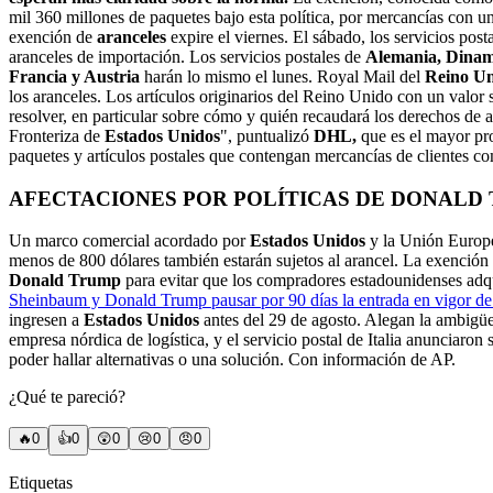
mil 360 millones de paquetes bajo esta política, por mercancías con u
exención de
aranceles
expire el viernes. El sábado, los servicios po
aranceles de importación. Los servicios postales de
Alemania, Dinama
Francia y Austria
harán lo mismo el lunes. Royal Mail del
Reino U
los aranceles. Los artículos originarios del Reino Unido con un valor 
resolver, en particular sobre cómo y quién recaudará los derechos de a
Fronteriza de
Estados Unidos
", puntualizó
DHL,
que es el mayor pro
paquetes y artículos postales que contengan mercancías de clientes c
AFECTACIONES POR POLÍTICAS DE DONALD
Un marco comercial acordado por
Estados Unidos
y la Unión Europea
menos de 800 dólares también estarán sujetos al arancel. La exención
Donald Trump
para evitar que los compradores estadounidenses adqu
Sheinbaum y Donald Trump pausar por 90 días la entrada en vigor de
ingresen a
Estados Unidos
antes del 29 de agosto. Alegan la ambigüed
empresa nórdica de logística, y el servicio postal de Italia anunciaro
poder hallar alternativas o una solución. Con información de AP.
¿Qué te pareció?
🔥
0
👍
0
😲
0
😢
0
😠
0
Etiquetas