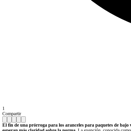
1
Compartir
El fin de una prórroga para los aranceles para paquetes de bajo 
esperan más claridad sobre la norma.
La exención, conocida como d