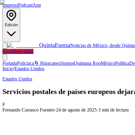
Impreso
Podcast
App
Edición
Quinta
Fuerza
Noticias de México, desde Quint
Suscríbete gratis
Portada
Policiaca
🌀 Huracanes
Sismos
Quintana Roo
México
Política
De
Inicio
/
Estados Unidos
Estados Unidos
Servicios postales de países europeos deja
F
Fernando Carrasco Fuentes
·
24 de agosto de 2025
·
3
min de lectura