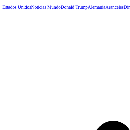
Estados Unidos
Noticias Mundo
Donald Trump
Alemania
Aranceles
Di