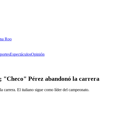
ana Roo
portes
Espectáculos
Opinión
á; "Checo" Pérez abandonó la carrera
 carrera. El italiano sigue como líder del campeonato.