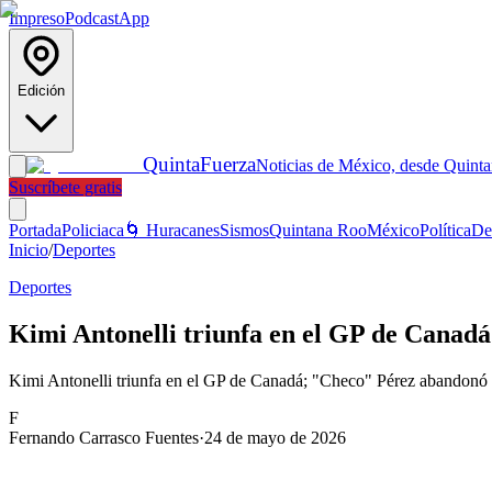
Impreso
Podcast
App
Edición
Quinta
Fuerza
Noticias de México, desde Quint
Suscríbete gratis
Portada
Policiaca
🌀 Huracanes
Sismos
Quintana Roo
México
Política
De
Inicio
/
Deportes
Deportes
Kimi Antonelli triunfa en el GP de Canad
Kimi Antonelli triunfa en el GP de Canadá; "Checo" Pérez abandonó la
F
Fernando Carrasco Fuentes
·
24 de mayo de 2026