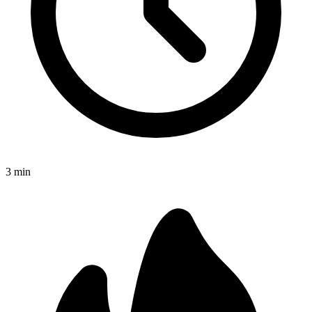
3
min