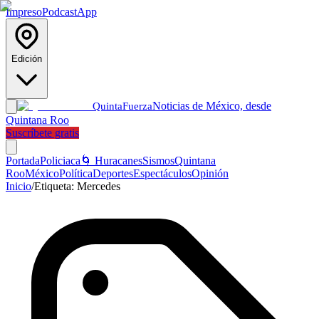
Impreso
Podcast
App
Edición
Noticias de México, desde
Quinta
Fuerza
Quintana Roo
Suscríbete gratis
Portada
Policiaca
🌀 Huracanes
Sismos
Quintana
Roo
México
Política
Deportes
Espectáculos
Opinión
Inicio
/
Etiqueta:
Mercedes