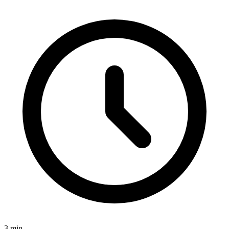
3
min