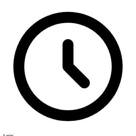
4
min