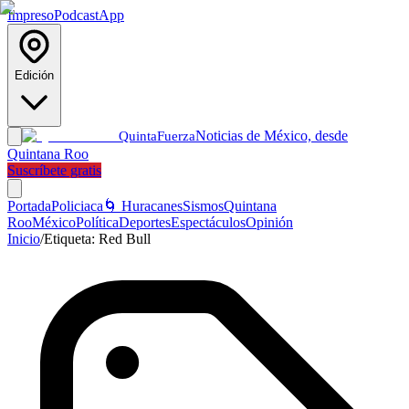
Impreso
Podcast
App
Edición
Noticias de México, desde
Quinta
Fuerza
Quintana Roo
Suscríbete gratis
Portada
Policiaca
🌀 Huracanes
Sismos
Quintana
Roo
México
Política
Deportes
Espectáculos
Opinión
Inicio
/
Etiqueta:
Red Bull