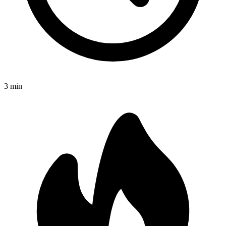
3
min