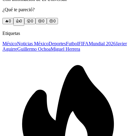
¿Qué te pareció?
🔥
0
👍
0
😲
0
😢
0
😠
0
Etiquetas
México
Noticias México
Deportes
Futbol
FIFA
Mundial 2026
Javier
Aguirre
Guillermo Ochoa
Miguel Herrera