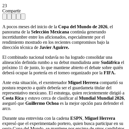
23
Compartir
A pocos meses del inicio de la
Copa del Mundo de 2026
, el
panorama de la
Selección Mexicana
continúa generando
incertidumbre entre los aficionados, especialmente por el
rendimiento mostrado en los recientes compromisos bajo la
dirección técnica de
Javier Aguirre.
El combinado nacional todavía no ha logrado consolidar una
alineación definida rumbo a su debut mundialista ante
Sudáfrica
el
próximo 11 de junio, lo que mantiene abierto el debate sobre quién
deberá ocupar la portería en el torneo organizado por la
FIFA.
Ante esta situación, el exentrenador
Miguel Herrera
compartió su
postura respecto a quién debería ser el guardameta titular del
representativo mexicano. El estratega, quien recientemente dirigió a
Costa Rica
y estuvo cerca de clasificar al
Mundial
Mundial 2026
,
aseguró que
Guillermo Ochoa
es la mejor opción para defender el
arco.
Durante una entrevista con la cadena
ESPN
,
Miguel Herrera
expresó que el experimentado portero, quien busca participar en su
sexta Copa del Mundo, se mantiene por encima de otros candidatos