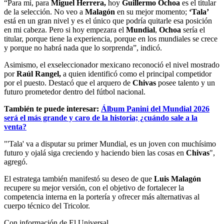
“Para mí, para
Miguel Herrera,
hoy
Guillermo Ochoa
es el titular
de la selección. No veo a
Malagón
en su mejor momento;
‘Tala’
está en un gran nivel y es el único que podría quitarle esa posición
en mi cabeza. Pero si hoy empezara el
Mundial
,
Ochoa
sería el
titular, porque tiene la experiencia, porque en los mundiales se crece
y porque no habrá nada que lo sorprenda”, indicó.
Asimismo, el exseleccionador mexicano reconoció el nivel mostrado
por
Raúl Rangel,
a quien identificó como el principal competidor
por el puesto. Destacó que el arquero de
Chivas
posee talento y un
futuro prometedor dentro del fútbol nacional.
También te puede interesar:
Álbum Panini del Mundial 2026
será el más grande y caro de la historia; ¿cuándo sale a la
venta?
"'Tala' va a disputar su primer Mundial, es un joven con muchísimo
futuro y ojalá siga creciendo y haciendo bien las cosas en
Chivas
",
agregó.
El estratega también manifestó su deseo de que
Luis Malagón
recupere su mejor versión, con el objetivo de fortalecer la
competencia interna en la portería y ofrecer más alternativas al
cuerpo técnico del Tricolor.
Con información de El Universal.