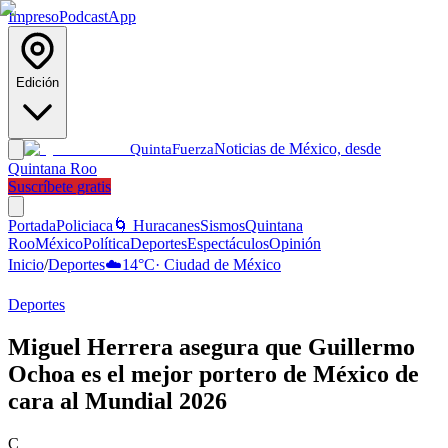
Impreso
Podcast
App
Edición
Noticias de México, desde
Quinta
Fuerza
Quintana Roo
Suscríbete gratis
Portada
Policiaca
🌀 Huracanes
Sismos
Quintana
Roo
México
Política
Deportes
Espectáculos
Opinión
Inicio
/
Deportes
☁️
14
°C
·
Ciudad de México
Deportes
Miguel Herrera asegura que Guillermo
Ochoa es el mejor portero de México de
cara al Mundial 2026
C