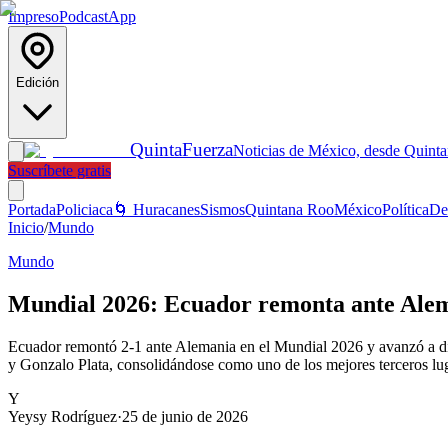
Impreso
Podcast
App
Edición
Quinta
Fuerza
Noticias de México, desde Quint
Suscríbete gratis
Portada
Policiaca
🌀 Huracanes
Sismos
Quintana Roo
México
Política
De
Inicio
/
Mundo
Mundo
Mundial 2026: Ecuador remonta ante Alema
Ecuador remontó 2-1 ante Alemania en el Mundial 2026 y avanzó a diec
y Gonzalo Plata, consolidándose como uno de los mejores terceros luga
Y
Yeysy Rodríguez
·
25 de junio de 2026