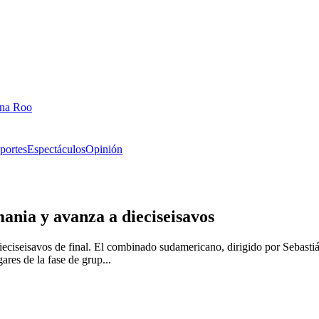
ana Roo
portes
Espectáculos
Opinión
nia y avanza a dieciseisavos
iseisavos de final. El combinado sudamericano, dirigido por Sebastián
res de la fase de grup...