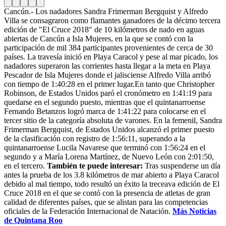
Cancún.- Los nadadores Sandra Frimerman Bergquist y Alfredo
Villa se consagraron como flamantes ganadores de la décimo tercera
edición de "El Cruce 2018" de 10 kilómetros de nado en aguas
abiertas de Cancún a Isla Mujeres, en la que se contó con la
participación de mil 384 participantes provenientes de cerca de 30
países. La travesía inició en Playa Caracol y pese al mar picado, los
nadadores superaron las corrientes hasta llegar a la meta en Playa
Pescador de Isla Mujeres donde el jalisciense Alfredo Villa arribó
con tiempo de 1:40:28 en el primer lugar.
En tanto que Christopher
Robinson, de Estados Unidos paró el cronómetro en 1:41:19 para
quedarse en el segundo puesto, mientras que el quintanarroense
Fernando Betanzos logró marca de 1:41:22 para colocarse en el
tercer sitio de la categoría absoluta de varones. En la femenil, Sandra
Frimerman Bergquist, de Estados Unidos alcanzó el primer puesto
de la clasificación con registro de 1:56:11, superando a la
quintanarroense Lucila Navarese que terminó con 1:56:24 en el
segundo y a María Lorena Martínez, de Nuevo León con 2:01:50,
en el tercero.
También te puede interesar:
Tras suspenderse un día
antes la prueba de los 3.8 kilómetros de mar abierto a Playa Caracol
debido al mal tiempo, todo resultó un éxito la treceava edición de El
Cruce 2018 en el que se contó con la presencia de atletas de gran
calidad de diferentes países, que se alistan para las competencias
oficiales de la Federación Internacional de Natación.
Más Noticias
de Quintana Roo