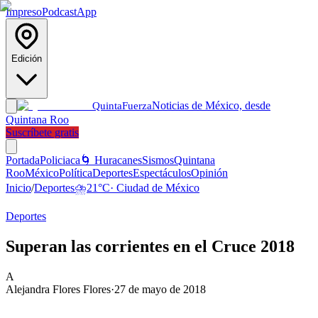
Impreso
Podcast
App
Edición
Noticias de México, desde
Quinta
Fuerza
Quintana Roo
Suscríbete gratis
Portada
Policiaca
🌀 Huracanes
Sismos
Quintana
Roo
México
Política
Deportes
Espectáculos
Opinión
Inicio
/
Deportes
⛈️
21
°C
·
Ciudad de México
Deportes
Superan las corrientes en el Cruce 2018
A
Alejandra Flores Flores
·
27 de mayo de 2018