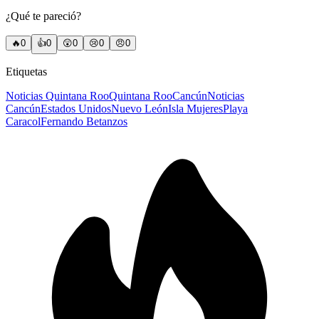
¿Qué te pareció?
🔥
0
👍
0
😲
0
😢
0
😠
0
Etiquetas
Noticias Quintana Roo
Quintana Roo
Cancún
Noticias
Cancún
Estados Unidos
Nuevo León
Isla Mujeres
Playa
Caracol
Fernando Betanzos