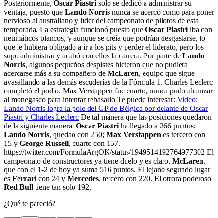
Posteriormente,
Oscar Piastri
solo se dedicó a administrar su
ventaja, puesto que
Lando Norris
nunca se acercó como para poner
nervioso al australiano y líder del campeonato de pilotos de esta
temporada. La estrategia funcionó puesto que
Oscar Piastri
iba con
neumáticos blancos, y aunque se creía que podrían desgastarse, lo
que le hubiera obligado a ir a los pits y perder el liderato, pero los
supo administrar y acabó con ellos la carrera. Por parte de
Lando
Norris
, algunos pequeños despistes hicieron que no pudiera
acercarse más a su compañero de
McLaren
, equipo que sigue
avasallando a las demás escuderías de la Fórmula 1. Charles Leclerc
completó el podio. Max Verstappen fue cuarto, nunca pudo alcanzar
al monegasco para intentar rebasarlo Te puede interesar:
Video:
Lando Norris logra la pole del GP de Bélgica por delante de Oscar
Piastri y Charles Leclerc
De tal manera que las posiciones quedaron
de la siguiente manera:
Oscar Piastri
ha llegado a 266 puntos;
Lando Norris
, quedao con 250;
Max Verstappen
es tercero con
15 y
George Russell
, cuarto con 157.
https://twitter.com/FormulaArgOK/status/1949514192764977302 El
campeonato de constructores ya tiene duelo y es claro,
McLaren
,
que con el 1-2 de hoy ya suma 516 puntos. El lejano segundo lugar
es
Ferrari
con 24 y
Mercedes
, tercero con 220. El otrora poderoso
Red Bull
tiene tan solo 192.
¿Qué te pareció?