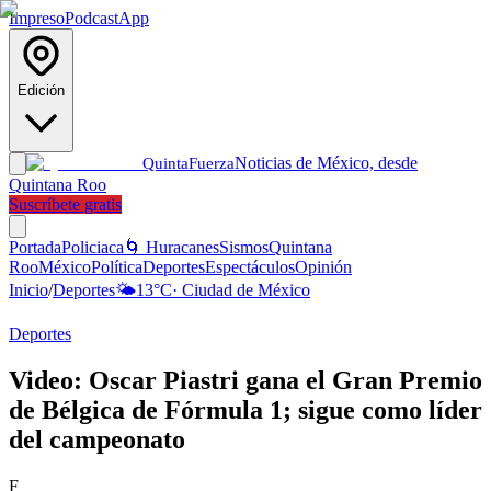
Impreso
Podcast
App
Edición
Noticias de México, desde
Quinta
Fuerza
Quintana Roo
Suscríbete gratis
Portada
Policiaca
🌀 Huracanes
Sismos
Quintana
Roo
México
Política
Deportes
Espectáculos
Opinión
Inicio
/
Deportes
🌤️
13
°C
·
Ciudad de México
Deportes
Video: Oscar Piastri gana el Gran Premio
de Bélgica de Fórmula 1; sigue como líder
del campeonato
F