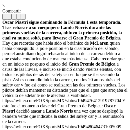
3
Compartir
Oscar Piastri sigue dominando la Fórmula 1 esta temporada.
Tras rebasar a su coequipero Lando Norris durante las
primeras vueltas de la carrera, obtuvo la primera posición, la
cual ya nunca soltó, para llevarse el Gran Premio de Bélgica.
Hay que recordar que había sido el británico de
McLaren
quien
había conseguido la pole position en la clasificación del sábado,
pero el australiano logró rebasarlo al inicio de la carrera debido a
que estaba conduciendo de manera más intensa. Cabe recordar que
en un inicio se pospuso el inicio del
Gran Premio de Bélgica
a
causa de las lluvias, e incluso se inició dando vueltas elentas, con
todos los pilotos detrás del safety car en lo que se iba secando la
pista. Así es como dio inicio la carrera, con los 20 autos atrás del
safety car y fue así como se realizaron las dos primeras vueltas. Los
pilotos debían mantener su distancia para que el agua que arrojaba el
vehículo de adelante no le afectara la visibilidad.
https://twitter.com/FOXSportsMX/status/1949476412919787704 Y
este fue el momento clave del Gran Premio de Bélgica:
Oscar
Piastri
decidió atacar a
Lando Norris
una vez que se desplegó la
bandera verde que indicaba la salida del safety car y la reanudacón
de la carrera.
https://twitter.com/FOXSportsMX/status/1949480464731005009