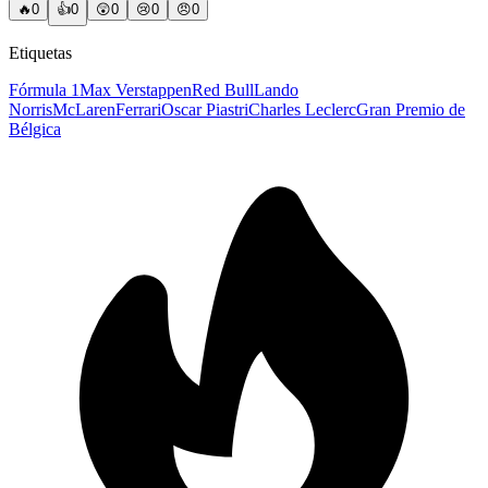
🔥
0
👍
0
😲
0
😢
0
😠
0
Etiquetas
Fórmula 1
Max Verstappen
Red Bull
Lando
Norris
McLaren
Ferrari
Oscar Piastri
Charles Leclerc
Gran Premio de
Bélgica