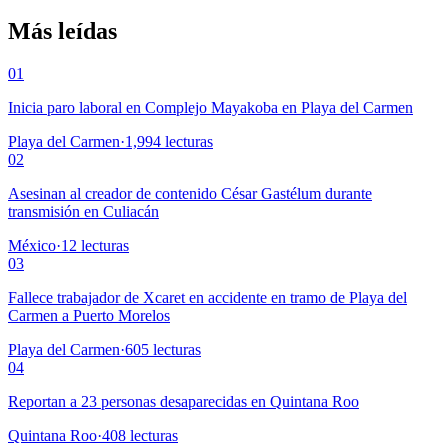
Más leídas
01
Inicia paro laboral en Complejo Mayakoba en Playa del Carmen
Playa del Carmen
·
1,994
lecturas
02
Asesinan al creador de contenido César Gastélum durante
transmisión en Culiacán
México
·
12
lecturas
03
Fallece trabajador de Xcaret en accidente en tramo de Playa del
Carmen a Puerto Morelos
Playa del Carmen
·
605
lecturas
04
Reportan a 23 personas desaparecidas en Quintana Roo
Quintana Roo
·
408
lecturas