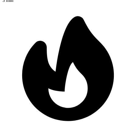
3
min