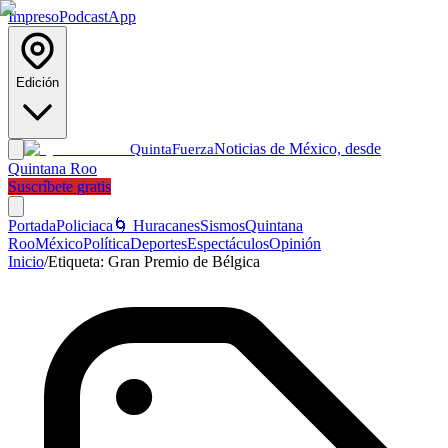
Impreso
Podcast
App
Edición
Noticias de México, desde
Quinta
Fuerza
Quintana Roo
Suscríbete gratis
Portada
Policiaca
🌀 Huracanes
Sismos
Quintana
Roo
México
Política
Deportes
Espectáculos
Opinión
Inicio
/
Etiqueta:
Gran Premio de Bélgica