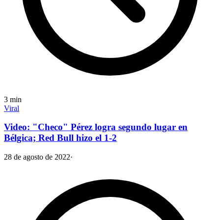
3
min
Viral
Video: "Checo" Pérez logra segundo lugar en
Bélgica; Red Bull hizo el 1-2
28 de agosto de 2022
·