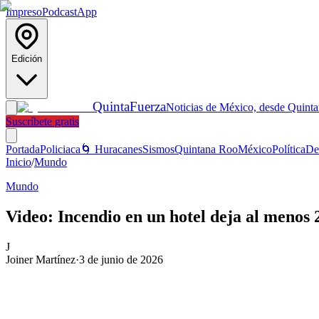
Impreso
Podcast
App
Edición
Quinta
Fuerza
Noticias de México, desde Quint
Suscríbete gratis
Portada
Policiaca
🌀 Huracanes
Sismos
Quintana Roo
México
Política
De
Inicio
/
Mundo
Mundo
Video: Incendio en un hotel deja al menos 
J
Joiner Martínez
·
3 de junio de 2026