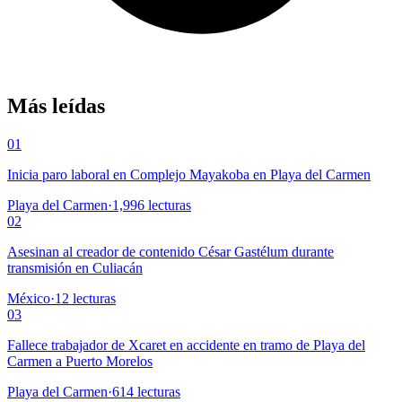
Más leídas
01
Inicia paro laboral en Complejo Mayakoba en Playa del Carmen
Playa del Carmen
·
1,996
lecturas
02
Asesinan al creador de contenido César Gastélum durante
transmisión en Culiacán
México
·
12
lecturas
03
Fallece trabajador de Xcaret en accidente en tramo de Playa del
Carmen a Puerto Morelos
Playa del Carmen
·
614
lecturas