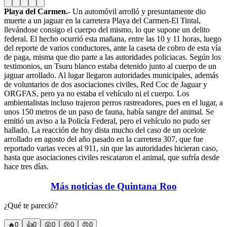
Playa del Carmen.-
Un automóvil arrolló y presuntamente dio
muerte a un jaguar en la carretera Playa del Carmen-El Tintal,
llevándose consigo el cuerpo del mismo, lo que supone un delito
federal. El hecho ocurrió esta mañana, entre las 10 y 11 horas, luego
del reporte de varios conductores, ante la caseta de cobro de esta vía
de paga, misma que dio parte a las autoridades policiacas. Según los
testimonios, un Tsuru blanco estaba detenido junto al cuerpo de un
jaguar arrollado. Al lugar llegaron autoridades municipales, además
de voluntarios de dos asociaciones civiles, Red Coc de Jaguar y
ORGFAS, pero ya no estaba el vehículo ni el cuerpo. Los
ambientalistas incluso trajeron perros rastreadores, pues en el lugar, a
unos 150 metros de un paso de fauna, había sangre del animal. Se
emitió un aviso a la Policía Federal, pero el vehículo no pudo ser
hallado. La reacción de hoy dista mucho del caso de un ocelote
arrollado en agosto del año pasado en la carretera 307, que fue
reportado varias veces al 911, sin que las autoridades hicieran caso,
hasta que asociaciones civiles rescataron el animal, que sufría desde
hace tres días.
Más noticias de Quintana Roo
¿Qué te pareció?
🔥
0
👍
0
😲
0
😢
0
😠
0