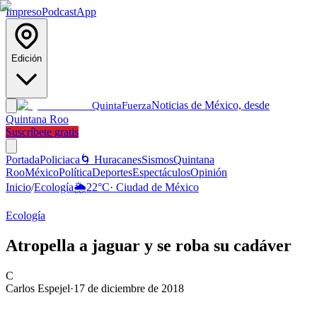
Impreso
Podcast
App
Edición
Noticias de México, desde
Quinta
Fuerza
Quintana Roo
Suscríbete gratis
Portada
Policiaca
🌀 Huracanes
Sismos
Quintana
Roo
México
Política
Deportes
Espectáculos
Opinión
Inicio
/
Ecología
🌦️
22
°C
·
Ciudad de México
Ecología
Atropella a jaguar y se roba su cadáver
C
Carlos Espejel
·
17 de diciembre de 2018