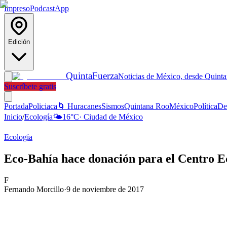
Impreso
Podcast
App
Edición
Quinta
Fuerza
Noticias de México, desde Quint
Suscríbete gratis
Portada
Policiaca
🌀 Huracanes
Sismos
Quintana Roo
México
Política
De
Inicio
/
Ecología
🌤️
16
°C
·
Ciudad de México
Ecología
Eco-Bahía hace donación para el Centro 
F
Fernando Morcillo
·
9 de noviembre de 2017