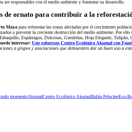
a ser responsables con el medio ambiente y fomentar su desarrollo.
 de ornato para contribuir a la reforestaci
rto Maya
para reforestar las zonas afectadas por el crecimiento poblaci
izarlos a prevenir la creciente destrucción del medio ambiente. Por ello
 Tabaquillo, Espárragos, Drácenas, Guedelias, Hoja Elegante, Tulipán,
puede interesar:
Une esfuerzos Centro Ecológico Akumal con Funda
aciones a grupos y asociaciones que demuestren dar un buen uso a est
en todo momento
Akumal
Centro Ecológico Akumal
Bahía Príncipe
Eco-Ba