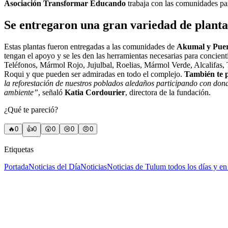
Asociación Transformar Educando
trabaja con las comunidades par
Se entregaron una gran variedad de plantas
Estas plantas fueron entregadas a las comunidades de
Akumal y Pue
tengan el apoyo y se les den las herramientas necesarias para concient
Teléfonos, Mármol Rojo, Jujulbal, Roelias, Mármol Verde, Alcalifas,
Roqui y que pueden ser admiradas en todo el complejo.
También te 
la reforestación de nuestros poblados aledaños participando con don
ambiente”
, señaló
Katia Cordourier
, directora de la fundación.
¿Qué te pareció?
🔥
0
👍
0
😲
0
😢
0
😠
0
Etiquetas
Portada
Noticias del Día
Noticias
Noticias de Tulum todos los días y 