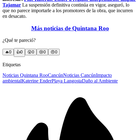
Tajamar
La suspensión definitiva continúa en vigor, aseguró, lo
que no parece importarle a los promotores de la obra, que incurren
en desacato.
Más noticias de Quintana Roo
¿Qué te pareció?
🔥
0
👍
0
😲
0
😢
0
😠
0
Etiquetas
Noticias Quintana Roo
Cancún
Noticias Cancún
Impacto
ambiental
Katerine Ender
Playa Langosta
Daño al Ambiente