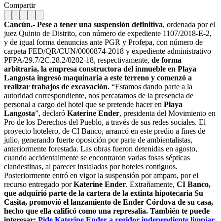
Compartir
Cancún.-
Pese a tener una suspensión definitiva
, ordenada por el
juez Quinto de Distrito, con número de expediente 1107/2018-E-2,
y de igual forma denuncias ante PGR y Profepa, con número de
carpeta FED/QR/CUN/0000874-2018 y expediente administrativo
PFPA/29.7/2C.28.2/0202-18, respectivamente,
de forma
arbitraria, la empresa constructora del inmueble en Playa
Langosta ingresó maquinaria a este terreno y comenzó a
realizar trabajos de excavación.
“Estamos dando parte a la
autoridad correspondiente, nos percatamos de la presencia de
personal a cargo del hotel que se pretende hacer en
Playa
Langosta
”, declaró
Katerine Ender
, presidenta del Movimiento en
Pro de los Derechos del Pueblo, a través de sus redes sociales. El
proyecto hotelero, de CI Banco, arrancó en este predio a fines de
julio, generando fuerte oposición por parte de ambientalistas,
anteriormente forestada. Las obras fueron detenidas en agosto,
cuando accidentalmente se encontraron varias fosas sépticas
clandestinas, al parecer instaladas por hoteles contiguos.
Posteriormente entró en vigor la suspensión por amparo, por el
recurso entregado por
Katerine Ender
. Extrañamente,
CI Banco,
que adquirió parte de la cartera de la extinta hipotecaria Su
Casita, promovió el lanzamiento de Ender Córdova de su casa,
hecho que ella calificó como una represalia.
También te puede
interesar:
Pide Katerine Ender a regidor independiente limpiar