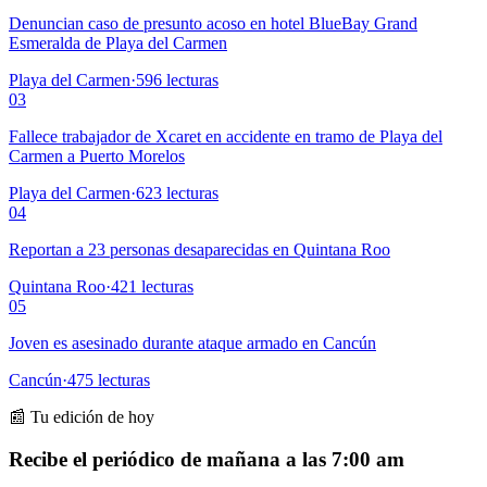
Denuncian caso de presunto acoso en hotel BlueBay Grand
Esmeralda de Playa del Carmen
Playa del Carmen
·
596
lecturas
03
Fallece trabajador de Xcaret en accidente en tramo de Playa del
Carmen a Puerto Morelos
Playa del Carmen
·
623
lecturas
04
Reportan a 23 personas desaparecidas en Quintana Roo
Quintana Roo
·
421
lecturas
05
Joven es asesinado durante ataque armado en Cancún
Cancún
·
475
lecturas
📰 Tu edición de hoy
Recibe el periódico de mañana a las 7:00 am