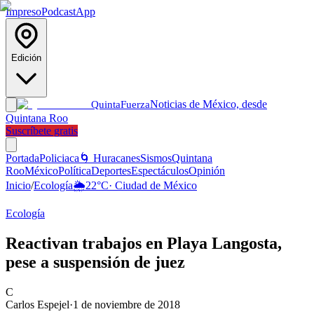
Impreso
Podcast
App
Edición
Noticias de México, desde
Quinta
Fuerza
Quintana Roo
Suscríbete gratis
Portada
Policiaca
🌀 Huracanes
Sismos
Quintana
Roo
México
Política
Deportes
Espectáculos
Opinión
Inicio
/
Ecología
🌦️
22
°C
·
Ciudad de México
Ecología
Reactivan trabajos en Playa Langosta,
pese a suspensión de juez
C
Carlos Espejel
·
1 de noviembre de 2018