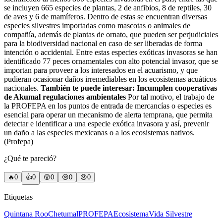
se incluyen 665 especies de plantas, 2 de anfibios, 8 de reptiles, 30
de aves y 6 de mamíferos. Dentro de estas se encuentran diversas
especies silvestres importadas como mascotas o animales de
compañía, además de plantas de ornato, que pueden ser perjudiciales
para la biodiversidad nacional en caso de ser liberadas de forma
intención o accidental. Entre estas especies exóticas invasoras se han
identificado 77 peces ornamentales con alto potencial invasor, que se
importan para proveer a los interesados en el acuarismo, y que
pudieran ocasionar daños irremediables en los ecosistemas acuáticos
nacionales.
También te puede interesar: Incumplen cooperativas
de Akumal regulaciones ambientales
Por tal motivo, el trabajo de
la PROFEPA en los puntos de entrada de mercancías o especies es
esencial para operar un mecanismo de alerta temprana, que permita
detectar e identificar a una especie exótica invasora y así, prevenir
un daño a las especies mexicanas o a los ecosistemas nativos.
(Profepa)
¿Qué te pareció?
🔥
0
👍
0
😲
0
😢
0
😠
0
Etiquetas
Quintana Roo
Chetumal
PROFEPA
Ecosistema
Vida Silvestre