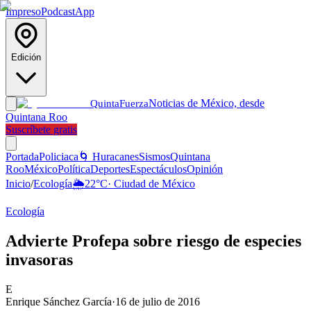
Impreso
Podcast
App
Edición
Noticias de México, desde
Quinta
Fuerza
Quintana Roo
Suscríbete gratis
Portada
Policiaca
🌀 Huracanes
Sismos
Quintana
Roo
México
Política
Deportes
Espectáculos
Opinión
Inicio
/
Ecología
🌦️
22
°C
·
Ciudad de México
Ecología
Advierte Profepa sobre riesgo de especies
invasoras
E
Enrique Sánchez García
·
16 de julio de 2016