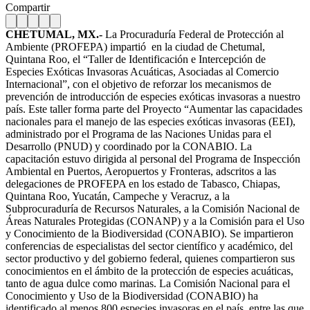
Compartir
CHETUMAL, MX.-
La Procuraduría Federal de Protección al
Ambiente (PROFEPA) impartió en la ciudad de Chetumal,
Quintana Roo, el “Taller de Identificación e Intercepción de
Especies Exóticas Invasoras Acuáticas, Asociadas al Comercio
Internacional”, con el objetivo de reforzar los mecanismos de
prevención de introducción de especies exóticas invasoras a nuestro
país. Este taller forma parte del Proyecto “Aumentar las capacidades
nacionales para el manejo de las especies exóticas invasoras (EEI),
administrado por el Programa de las Naciones Unidas para el
Desarrollo (PNUD) y coordinado por la CONABIO. La
capacitación estuvo dirigida al personal del Programa de Inspección
Ambiental en Puertos, Aeropuertos y Fronteras, adscritos a las
delegaciones de PROFEPA en los estado de Tabasco, Chiapas,
Quintana Roo, Yucatán, Campeche y Veracruz, a la
Subprocuraduría de Recursos Naturales, a la Comisión Nacional de
Áreas Naturales Protegidas (CONANP) y a la Comisión para el Uso
y Conocimiento de la Biodiversidad (CONABIO). Se impartieron
conferencias de especialistas del sector científico y académico, del
sector productivo y del gobierno federal, quienes compartieron sus
conocimientos en el ámbito de la protección de especies acuáticas,
tanto de agua dulce como marinas. La Comisión Nacional para el
Conocimiento y Uso de la Biodiversidad (CONABIO) ha
identificado al menos 800 especies invasoras en el país, entre las que