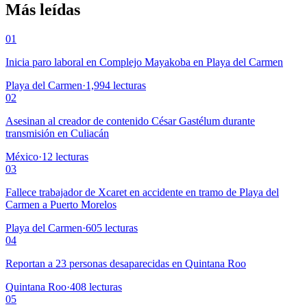
Más leídas
01
Inicia paro laboral en Complejo Mayakoba en Playa del Carmen
Playa del Carmen
·
1,994
lecturas
02
Asesinan al creador de contenido César Gastélum durante
transmisión en Culiacán
México
·
12
lecturas
03
Fallece trabajador de Xcaret en accidente en tramo de Playa del
Carmen a Puerto Morelos
Playa del Carmen
·
605
lecturas
04
Reportan a 23 personas desaparecidas en Quintana Roo
Quintana Roo
·
408
lecturas
05