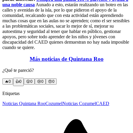
una noble causa
Aunado a esto, estarán realizando un boteo en las
calles y avenidas de la isla, por lo que pidieron el apoyo de la
comunidad, recalcando que con esta actividad están aprendiendo
muchas cosas que en las aulas no se aprenden; como el ser sensibles
a las problemáticas sociales, sacar lo mejor de sí, mejorar su
autoestima y seguridad al tener que hablar en público, gestionar
apoyos, pero sobre todo aprender de los niños y jóvenes con
discapacidad del CAED quienes demuestran no hay nada imposible
cuando se quiere.
Más noticias de Quintana Roo
¿Qué te pareció?
🔥
0
👍
0
😲
0
😢
0
😠
0
Etiquetas
Noticias Quintana Roo
Cozumel
Noticias Cozumel
CAED