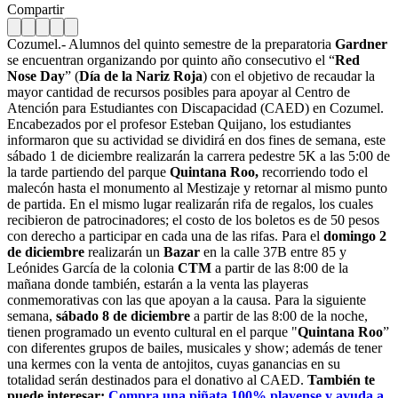
Compartir
Cozumel.- Alumnos del quinto semestre de la preparatoria
Gardner
se encuentran organizando por quinto año consecutivo el “
Red
Nose Day
” (
Día de la Nariz Roja
) con el objetivo de recaudar la
mayor cantidad de recursos posibles para apoyar al Centro de
Atención para Estudiantes con Discapacidad (CAED) en Cozumel.
Encabezados por el profesor Esteban Quijano, los estudiantes
informaron que su actividad se dividirá en dos fines de semana, este
sábado 1 de diciembre realizarán la carrera pedestre 5K a las 5:00 de
la tarde partiendo del parque
Quintana Roo,
recorriendo todo el
malecón hasta el monumento al Mestizaje y retornar al mismo punto
de partida. En el mismo lugar realizarán rifa de regalos, los cuales
recibieron de patrocinadores; el costo de los boletos es de 50 pesos
con derecho a participar en cada una de las rifas. Para el
domingo 2
de diciembre
realizarán un
Bazar
en la calle 37B entre 85 y
Leónides García de la colonia
CTM
a partir de las 8:00 de la
mañana donde también, estarán a la venta las playeras
conmemorativas con las que apoyan a la causa. Para la siguiente
semana,
sábado 8 de diciembre
a partir de las 8:00 de la noche,
tienen programado un evento cultural en el parque "
Quintana Roo
”
con diferentes grupos de bailes, musicales y show; además de tener
una kermes con la venta de antojitos, cuyas ganancias en su
totalidad serán destinados para el donativo al CAED.
También te
puede interesar:
Compra una piñata 100% playense y ayuda a