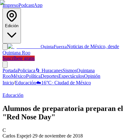
Impreso
Podcast
App
Edición
Noticias de México, desde
Quinta
Fuerza
Quintana Roo
Suscríbete gratis
Portada
Policiaca
🌀 Huracanes
Sismos
Quintana
Roo
México
Política
Deportes
Espectáculos
Opinión
Inicio
/
Educación
☁️
16
°C
·
Ciudad de México
Educación
Alumnos de preparatoria preparan el
"Red Nose Day"
C
Carlos Espejel
·
29 de noviembre de 2018