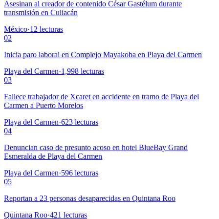
Asesinan al creador de contenido César Gastélum durante
transmisión en Culiacán
México
·
12
lecturas
02
Inicia paro laboral en Complejo Mayakoba en Playa del Carmen
Playa del Carmen
·
1,998
lecturas
03
Fallece trabajador de Xcaret en accidente en tramo de Playa del
Carmen a Puerto Morelos
Playa del Carmen
·
623
lecturas
04
Denuncian caso de presunto acoso en hotel BlueBay Grand
Esmeralda de Playa del Carmen
Playa del Carmen
·
596
lecturas
05
Reportan a 23 personas desaparecidas en Quintana Roo
Quintana Roo
·
421
lecturas