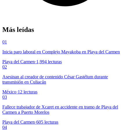
Más leídas
01
Inicia paro laboral en Complejo Mayakoba en Playa del Carmen
Playa del Carmen
·
1,994
lecturas
02
Asesinan al creador de contenido César Gastélum durante
transmisión en Culiacán
México
·
12
lecturas
03
Fallece trabajador de Xcaret en accidente en tramo de Playa del
Carmen a Puerto Morelos
Playa del Carmen
·
605
lecturas
04