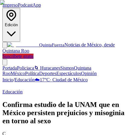
Impreso
Podcast
App
Edición
Noticias de México, desde
Quinta
Fuerza
Quintana Roo
Suscríbete gratis
Portada
Policiaca
🌀 Huracanes
Sismos
Quintana
Roo
México
Política
Deportes
Espectáculos
Opinión
Inicio
/
Educación
☁️
17
°C
·
Ciudad de México
Educación
Confirma estudio de la UNAM que en
México persisten prejuicios y misoginia
en torno al sexo
C