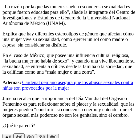
“La razón por la que las mujeres suelen esconder su sexualidad es
porque fueron educadas para ello”, añade la integrante del Centro de
Investigaciones y Estudios de Género de la Universidad Nacional
Autónoma de México (UNAM).
Explica que hay diferentes estereotipos de género que afectan cómo
una mujer vive su sexualidad, como ejercer un rol como madre o
esposa, sin considerar su disfrute.
En el caso de México, que posee una influencia cultural religiosa,
“la buena mujer no habla de sexo”, y cuando una vive libremente su
sexualidad, se enfrenta a críticas desde la familia o la sociedad, que
la califican como una “mala mujer o una zorra”.
Además:
Cardenal peruano asegura que los abusos sexuales contra
niñas son provocados por la mujer
Jimena recalca que la importancia del Día Mundial del Orgasmo
Femenino es para reflexionar sobre el placer y la sexualidad, que las
mujeres pueden “construir” si conocen su cuerpo y entender que el
órgano sexual más poderoso no son los genitales, sino el cerebro.
¿Qué te pareció?
🔥
0
👍
0
😲
0
😢
0
😠
0