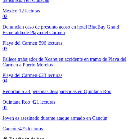
transmisión en Culiacán
México
·
12
lecturas
02
Denuncian caso de presunto acoso en hotel BlueBay Grand
Esmeralda de Playa del Carmen
Playa del Carmen
·
596
lecturas
03
Fallece trabajador de Xcaret en accidente en tramo de Playa del
Carmen a Puerto Morelos
Playa del Carmen
·
623
lecturas
04
Reportan a 23 personas desaparecidas en Quintana Roo
Quintana Roo
·
421
lecturas
05
Joven es asesinado durante ataque armado en Cancún
Cancún
·
475
lecturas