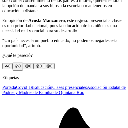
solo con el consentimiento de los padres o tutores, quienes tendrán
la opción de mandar a sus hijos a la escuela o mantenerlos en
educación a distancia.
En opición de
Acosta Manzanero
, este regreso presencial a clases
es una prioridad nacional, pues la educación de los niños es una
necesidad real y crucial para su desarrollo.
“Un país necesita un pueblo educado; no podemos negarles esta
oportunidad”, afirmó.
¿Qué te pareció?
🔥
0
👍
0
😲
0
😢
0
😠
0
Etiquetas
Portada
Covid-19
Educación
Clases presenciales
Asociación Estatal de
Padres y Madres de Familia de Quintana Roo