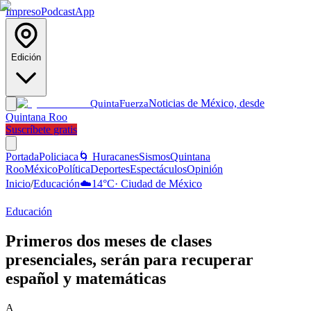
Impreso
Podcast
App
Edición
Noticias de México, desde
Quinta
Fuerza
Quintana Roo
Suscríbete gratis
Portada
Policiaca
🌀 Huracanes
Sismos
Quintana
Roo
México
Política
Deportes
Espectáculos
Opinión
Inicio
/
Educación
☁️
14
°C
·
Ciudad de México
Educación
Primeros dos meses de clases
presenciales, serán para recuperar
español y matemáticas
A