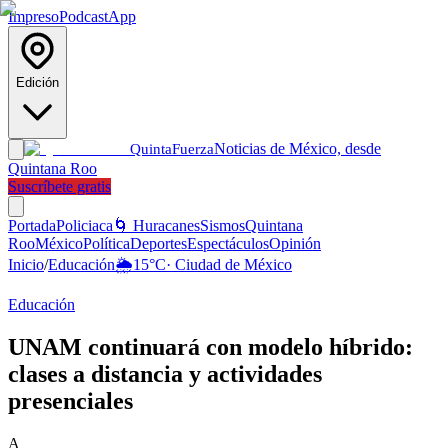
Impreso
Podcast
App
Edición
Noticias de México, desde
Quinta
Fuerza
Quintana Roo
Suscríbete gratis
Portada
Policiaca
🌀 Huracanes
Sismos
Quintana
Roo
México
Política
Deportes
Espectáculos
Opinión
Inicio
/
Educación
🌦️
15
°C
·
Ciudad de México
Educación
UNAM continuará con modelo híbrido:
clases a distancia y actividades
presenciales
A