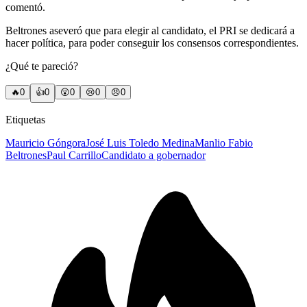
comentó.
Beltrones aseveró que para elegir al candidato, el PRI se dedicará a
hacer política, para poder conseguir los consensos correspondientes.
¿Qué te pareció?
🔥
0
👍
0
😲
0
😢
0
😠
0
Etiquetas
Mauricio Góngora
José Luis Toledo Medina
Manlio Fabio
Beltrones
Paul Carrillo
Candidato a gobernador