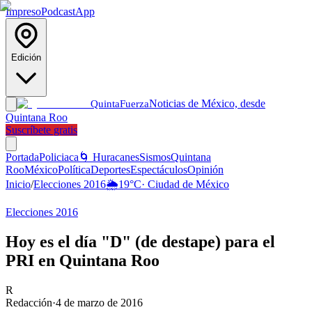
Impreso
Podcast
App
Edición
Noticias de México, desde
Quinta
Fuerza
Quintana Roo
Suscríbete gratis
Portada
Policiaca
🌀 Huracanes
Sismos
Quintana
Roo
México
Política
Deportes
Espectáculos
Opinión
Inicio
/
Elecciones 2016
🌦️
19
°C
·
Ciudad de México
Elecciones 2016
Hoy es el día "D" (de destape) para el
PRI en Quintana Roo
R
Redacción
·
4 de marzo de 2016