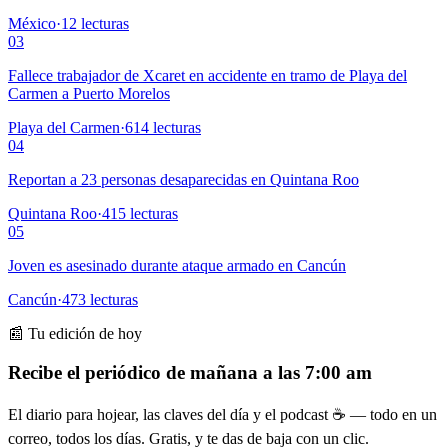
México
·
12
lecturas
03
Fallece trabajador de Xcaret en accidente en tramo de Playa del
Carmen a Puerto Morelos
Playa del Carmen
·
614
lecturas
04
Reportan a 23 personas desaparecidas en Quintana Roo
Quintana Roo
·
415
lecturas
05
Joven es asesinado durante ataque armado en Cancún
Cancún
·
473
lecturas
📰 Tu edición de hoy
Recibe el periódico de mañana a las 7:00 am
El diario para hojear, las claves del día y el podcast ☕ — todo en un
correo, todos los días. Gratis, y te das de baja con un clic.