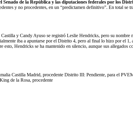
enado de la República y las diputaciones federales por los Distrit
edentes y no procedentes, en un “predictamen definitivo”. En total se tra
tilla y Candy Ayuso se registró Leslie Hendricks, pero su nombre no a
lmente iba a apuntarse por el Distrito 4, pero al final lo hizo por el 1,
e esto, Hendricks se ha mantenido en silencio, aunque sus allegados co
a Amalia Castilla Madrid, procedente Distrito III: Pendiente, para el 
King de la Rosa, procedente