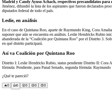
Madrid y Candy Ayuso Achach, respectivos precandidatos para el S
Jiménez, difundió la lista de los aspirantes que fueron declarados proc
diputados federal de todo el país.
Leslie, en análisis
En el caso de Quintana Roo, aparte de Raymundo King, Cora Amalia Cas
suponer que aún se encuentra en análisis. Leslie Hendricks Rubio inicia
abanderada de la “Coalición por Quintana Roo” por el Distrito 3. Sobr
en qué distrito participará.
Así va Coalición por Quintana Roo
Distrito I: Leslie Hendricks Rubio, status pendiente Distrito II: Cor
fórmula: Pendiente, para Panal Senado, segunda fórmula: Raymundo 
¿Qué te pareció?
🔥
0
👍
0
😲
0
😢
0
😠
0