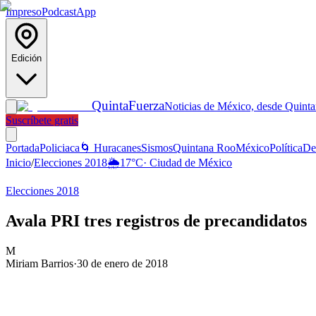
Impreso
Podcast
App
Edición
Quinta
Fuerza
Noticias de México, desde Quint
Suscríbete gratis
Portada
Policiaca
🌀 Huracanes
Sismos
Quintana Roo
México
Política
De
Inicio
/
Elecciones 2018
🌦️
17
°C
·
Ciudad de México
Elecciones 2018
Avala PRI tres registros de precandidatos
M
Miriam Barrios
·
30 de enero de 2018