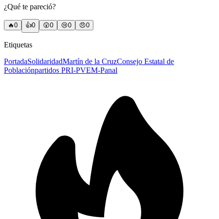
¿Qué te pareció?
🔥
0
👍
0
😲
0
😢
0
😠
0
Etiquetas
Portada
Solidaridad
Martín de la Cruz
Consejo Estatal de
Población
partidos PRI-PVEM-Panal