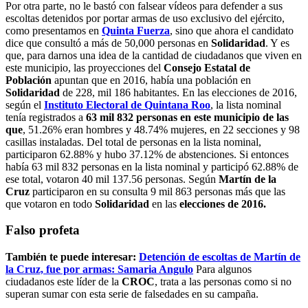
Por otra parte, no le bastó con falsear vídeos para defender a sus
escoltas detenidos por portar armas de uso exclusivo del ejército,
como presentamos en
Quinta Fuerza
, sino que ahora el candidato
dice que consultó a más de 50,000 personas en
Solidaridad
. Y es
que, para darnos una idea de la cantidad de ciudadanos que viven en
este municipio, las proyecciones del
Consejo Estatal de
Población
apuntan que en 2016, había una población en
Solidaridad
de 228, mil 186 habitantes. En las elecciones de 2016,
según el
Instituto Electoral de Quintana Roo
, la lista nominal
tenía registrados a
63 mil 832 personas en
este municipio de las
que
, 51.26% eran hombres y 48.74% mujeres, en 22 secciones y 98
casillas instaladas. Del total de personas en la lista nominal,
participaron 62.88% y hubo 37.12% de abstenciones. Si entonces
había 63 mil 832 personas en la lista nominal y participó 62.88% de
ese total, votaron 40 mil 137.56 personas. Según
Martín de la
Cruz
participaron en su consulta 9 mil 863 personas más que las
que votaron en todo
Solidaridad
en las
elecciones de 2016.
Falso profeta
También te puede interesar:
Detención de escoltas de Martín de
la Cruz, fue por armas: Samaria Angulo
Para algunos
ciudadanos este líder de la
CROC
, trata a las personas como si no
superan sumar con esta serie de falsedades en su campaña.