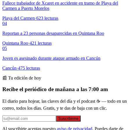
Fallece trabajador de Xcaret en accidente en tramo de Playa del
Carmen a Puerto Morelos
Playa del Carmen
·
623
lecturas
04
Reportan a 23 personas desaparecidas en Quintana Roo
Quintana Roo
·
421
lecturas
05
Joven es asesinado durante ataque armado en Cancún
Cancún
·
475
lecturas
📰 Tu edición de hoy
Recibe el periódico de mañana a las 7:00 am
El diario para hojear, las claves del día y el podcast ☕ — todo en un
correo, todos los días. Gratis, y te das de baja con un clic.
Suscribirme
Al suscribirte aceptas nuestro
aviso de privacidad
. Puedes darte de