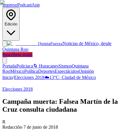
Impreso
Podcast
App
Edición
Noticias de México, desde
Quinta
Fuerza
Quintana Roo
Suscríbete gratis
Portada
Policiaca
🌀 Huracanes
Sismos
Quintana
Roo
México
Política
Deportes
Espectáculos
Opinión
Inicio
/
Elecciones 2018
☁️
13
°C
·
Ciudad de México
Elecciones 2018
Campaña muerta: Falsea Martín de la
Cruz consulta ciudadana
R
Redacción
·
7 de junio de 2018