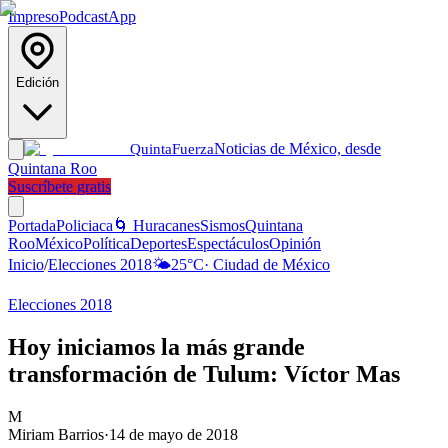
Impreso
Podcast
App
Edición
Noticias de México, desde
Quinta
Fuerza
Quintana Roo
Suscríbete gratis
Portada
Policiaca
🌀 Huracanes
Sismos
Quintana
Roo
México
Política
Deportes
Espectáculos
Opinión
Inicio
/
Elecciones 2018
🌤️
25
°C
·
Ciudad de México
Elecciones 2018
Hoy iniciamos la más grande
transformación de Tulum: Víctor Mas
M
Miriam Barrios
·
14 de mayo de 2018