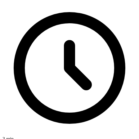
3
min