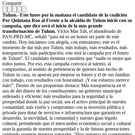
Compartir
Tulum.- Este lunes por la mañana el candidato de la coalición
Por Quintana Roo al Frente a la alcaldía de Tulum inició con su
campaña, que dice será el inicio de la más grande
transformación de Tulum.
Víctor Mas Tah, el abanderado de
PAN-PRD-MC, señaló “para mí es un honor ser parte de este
cambio. Hoy iniciamos con alegría, con entusiasmo; este es el
momento de dar más por Tulum, más trabajo, más resultados, más
transparencia, más participación; esta será la campaña por el futuro
de Tulum”. El candidato frentista considera que “nadie es mejor que
todos juntos. Por eso, esta campaña convoca al talento, al
compromiso, al sentido de pertenencia de quienes han hecho de
Tulum su casa, su apuesta por mejorar su futuro y el de sus familias
con trabajo, con resultados con honestidad. ¡Y ese esfuerzo merece
más!”. Dentro de sus propuestas destaca: Más transparencia en el
uso de del dinero de los contribuyentes, un gobierno municipal
ordenado y eficiente; más resultados para la seguridad y la
prosperidad donde la paz social, sea el activo principal de nuestra
comunidad; más visión y compromiso con la inversión pública y
privada para dotar de servicios e infraestructura que garanticen el
desarrollo, la movilidad, la comunidad y nuestro gran legado
cultural, permitiendo que el intercambio económico social y cultural
sean la garantía de nuestra prosperidad y la de futuras generaciones
cuidando nuestras riquezas naturales. “Hoy renuevo mi compromiso