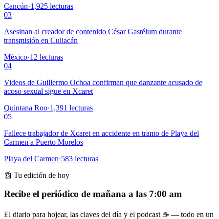
Cancún
·
1,925
lecturas
03
Asesinan al creador de contenido César Gastélum durante
transmisión en Culiacán
México
·
12
lecturas
04
Videos de Guillermo Ochoa confirman que danzante acusado de
acoso sexual sigue en Xcaret
Quintana Roo
·
1,391
lecturas
05
Fallece trabajador de Xcaret en accidente en tramo de Playa del
Carmen a Puerto Morelos
Playa del Carmen
·
583
lecturas
📰 Tu edición de hoy
Recibe el periódico de mañana a las 7:00 am
El diario para hojear, las claves del día y el podcast ☕ — todo en un