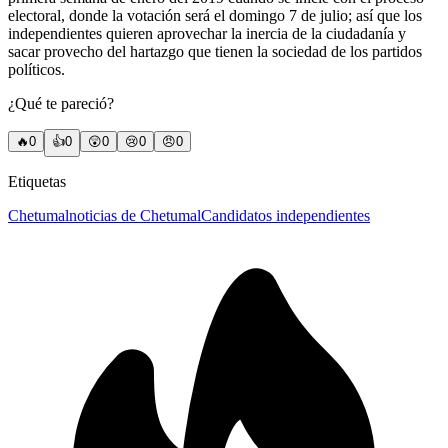
electoral, donde la votación será el domingo 7 de julio; así que los
independientes quieren aprovechar la inercia de la ciudadanía y
sacar provecho del hartazgo que tienen la sociedad de los partidos
políticos.
¿Qué te pareció?
🔥
0
👍
0
😲
0
😢
0
😠
0
Etiquetas
Chetumal
noticias de Chetumal
Candidatos independientes