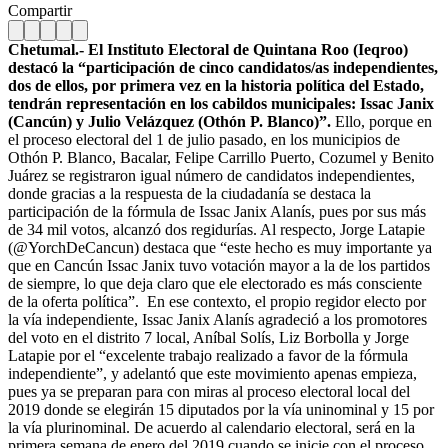
Compartir
Chetumal.- El Instituto Electoral de Quintana Roo (Ieqroo)
destacó la “participación de cinco candidatos/as independientes,
dos de ellos, por primera vez en la historia política del Estado,
tendrán representación en los cabildos municipales: Issac Janix
(Cancún) y Julio Velázquez (Othón P. Blanco)”.
Ello, porque en
el proceso electoral del 1 de julio pasado, en los municipios de
Othón P. Blanco, Bacalar, Felipe Carrillo Puerto, Cozumel y Benito
Juárez se registraron igual número de candidatos independientes,
donde gracias a la respuesta de la ciudadanía se destaca la
participación de la fórmula de Issac Janix Alanís, pues por sus más
de 34 mil votos, alcanzó dos regidurías. Al respecto, Jorge Latapie
(@YorchDeCancun) destaca que “este hecho es muy importante ya
que en Cancún Issac Janix tuvo votación mayor a la de los partidos
de siempre, lo que deja claro que ele electorado es más consciente
de la oferta política”.
En ese contexto, el propio regidor electo por
la vía independiente, Issac Janix Alanís agradeció a los promotores
del voto en el distrito 7 local, Aníbal Solís, Liz Borbolla y Jorge
Latapie por el “excelente trabajo realizado a favor de la fórmula
independiente”, y adelantó que este movimiento apenas empieza,
pues ya se preparan para con miras al proceso electoral local del
2019 donde se elegirán 15 diputados por la vía uninominal y 15 por
la vía plurinominal. De acuerdo al calendario electoral, será en la
primera semana de enero del 2019 cuando se inicie con el proceso