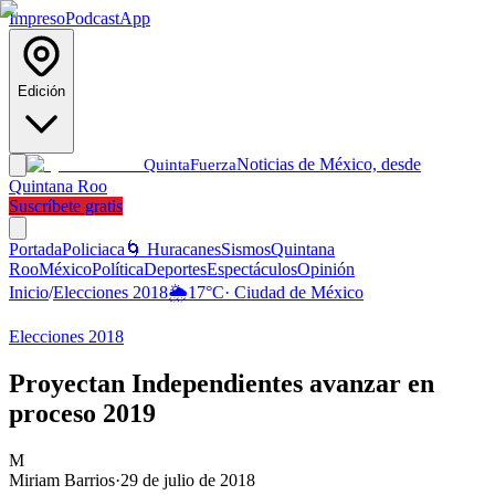
Impreso
Podcast
App
Edición
Noticias de México, desde
Quinta
Fuerza
Quintana Roo
Suscríbete gratis
Portada
Policiaca
🌀 Huracanes
Sismos
Quintana
Roo
México
Política
Deportes
Espectáculos
Opinión
Inicio
/
Elecciones 2018
🌦️
17
°C
·
Ciudad de México
Elecciones 2018
Proyectan Independientes avanzar en
proceso 2019
M
Miriam Barrios
·
29 de julio de 2018