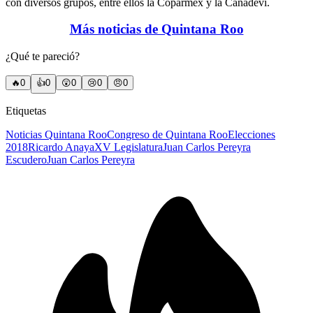
con diversos grupos, entre ellos la Coparmex y la Canadevi.
Más noticias de Quintana Roo
¿Qué te pareció?
🔥
0
👍
0
😲
0
😢
0
😠
0
Etiquetas
Noticias Quintana Roo
Congreso de Quintana Roo
Elecciones
2018
Ricardo Anaya
XV Legislatura
Juan Carlos Pereyra
Escudero
Juan Carlos Pereyra