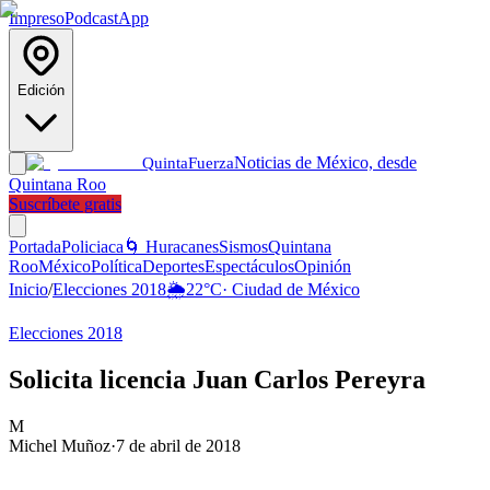
Impreso
Podcast
App
Edición
Noticias de México, desde
Quinta
Fuerza
Quintana Roo
Suscríbete gratis
Portada
Policiaca
🌀 Huracanes
Sismos
Quintana
Roo
México
Política
Deportes
Espectáculos
Opinión
Inicio
/
Elecciones 2018
🌦️
22
°C
·
Ciudad de México
Elecciones 2018
Solicita licencia Juan Carlos Pereyra
M
Michel Muñoz
·
7 de abril de 2018