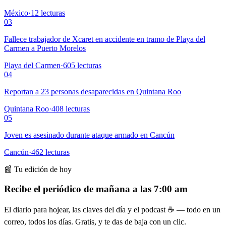
México
·
12
lecturas
03
Fallece trabajador de Xcaret en accidente en tramo de Playa del
Carmen a Puerto Morelos
Playa del Carmen
·
605
lecturas
04
Reportan a 23 personas desaparecidas en Quintana Roo
Quintana Roo
·
408
lecturas
05
Joven es asesinado durante ataque armado en Cancún
Cancún
·
462
lecturas
📰 Tu edición de hoy
Recibe el periódico de mañana a las 7:00 am
El diario para hojear, las claves del día y el podcast ☕ — todo en un
correo, todos los días. Gratis, y te das de baja con un clic.