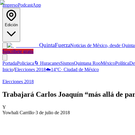
Impreso
Podcast
App
Edición
Quinta
Fuerza
Noticias de México, desde Quint
Suscríbete gratis
Portada
Policiaca
🌀 Huracanes
Sismos
Quintana Roo
México
Política
De
Inicio
/
Elecciones 2018
☁️
14
°C
·
Ciudad de México
Elecciones 2018
Trabajará Carlos Joaquín “más allá de par
Y
Yowhali Carrillo
·
3 de julio de 2018