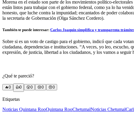
Morena en el estado son parte de los movimientos político-electorales 
están listos para trabajar con el gobierno federal, como ya lo ha ven
honesto, que luche contra la impunidad; encantados de poder colabora
la secretaria de Gobernación (Olga Sánchez Cordero).
También te puede interesar:
Carlos Joaquín simplifica y transparenta trámite
Sobre si es un voto de castigo para el gobierno, indicó que cada vota
ciudadana, dependencias e instituciones. “A veces, yo leo, escucho, 
expresión, de justicia, libertad a los ciudadanos, y los vamos a seguir
¿Qué te pareció?
🔥
0
👍
0
😲
0
😢
0
😠
0
Etiquetas
Noticias Quintana Roo
Quintana Roo
Chetumal
Noticias Chetumal
Carl