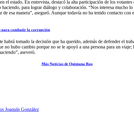
en el estado. En entrevista, destacó la alta participación de los votante
ido haciendo, para lograr diálogo y colaboración. “Nos interesa mucho 
r de esa manera”, aseguró. Aunque todavía no ha tenido contacto con el
s para combatir la corrupción
nte habrá tomado la decisión que ha querido, además de defender el trab
que no hubo cambio porque no se le apoyó a una persona para un viaje; 
 haciendo”, aseveró.
Más Noticias de Quintana Roo
os Joaquín González