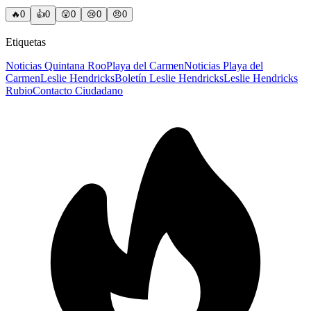
🔥
0
👍
0
😲
0
😢
0
😠
0
Etiquetas
Noticias Quintana Roo
Playa del Carmen
Noticias Playa del
Carmen
Leslie Hendricks
Boletín Leslie Hendricks
Leslie Hendricks
Rubio
Contacto Ciudadano