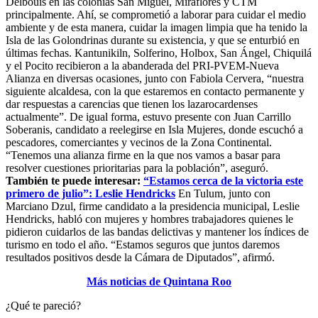
Delbouis en las colonias San Miguel, Miraflores y CTM
principalmente. Ahí, se comprometió a laborar para cuidar el medio
ambiente y de esta manera, cuidar la imagen limpia que ha tenido la
Isla de las Golondrinas durante su existencia, y que se enturbió en
últimas fechas. Kantunikiln, Solferino, Holbox, San Ángel, Chiquilá
y el Pocito recibieron a la abanderada del PRI-PVEM-Nueva
Alianza en diversas ocasiones, junto con Fabiola Cervera, “nuestra
siguiente alcaldesa, con la que estaremos en contacto permanente y
dar respuestas a carencias que tienen los lazarocardenses
actualmente”. De igual forma, estuvo presente con Juan Carrillo
Soberanis, candidato a reelegirse en Isla Mujeres, donde escuchó a
pescadores, comerciantes y vecinos de la Zona Continental.
“Tenemos una alianza firme en la que nos vamos a basar para
resolver cuestiones prioritarias para la población”, aseguró.
También te puede interesar:
“Estamos cerca de la victoria este
primero de julio”: Leslie Hendricks
En Tulum, junto con
Marciano Dzul, firme candidato a la presidencia municipal, Leslie
Hendricks, habló con mujeres y hombres trabajadores quienes le
pidieron cuidarlos de las bandas delictivas y mantener los índices de
turismo en todo el año. “Estamos seguros que juntos daremos
resultados positivos desde la Cámara de Diputados”, afirmó.
Más noticias de Quintana Roo
¿Qué te pareció?