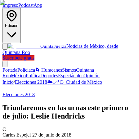
Impreso
Podcast
App
Edición
Noticias de México, desde
Quinta
Fuerza
Quintana Roo
Suscríbete gratis
Portada
Policiaca
🌀 Huracanes
Sismos
Quintana
Roo
México
Política
Deportes
Espectáculos
Opinión
Inicio
/
Elecciones 2018
🌦️
14
°C
·
Ciudad de México
Elecciones 2018
Triunfaremos en las urnas este primero
de julio: Leslie Hendricks
C
Carlos Espejel
·
27 de junio de 2018