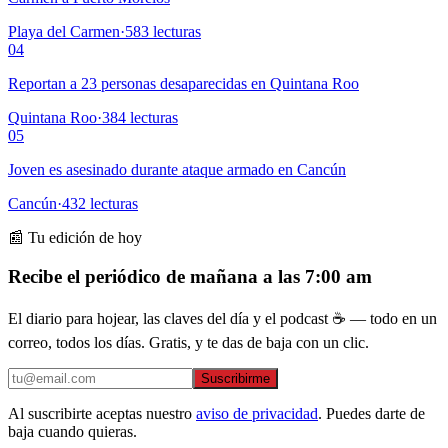
Playa del Carmen
·
583
lecturas
04
Reportan a 23 personas desaparecidas en Quintana Roo
Quintana Roo
·
384
lecturas
05
Joven es asesinado durante ataque armado en Cancún
Cancún
·
432
lecturas
📰 Tu edición de hoy
Recibe el periódico de mañana a las 7:00 am
El diario para hojear, las claves del día y el podcast ☕ — todo en un
correo, todos los días. Gratis, y te das de baja con un clic.
Suscribirme
Al suscribirte aceptas nuestro
aviso de privacidad
. Puedes darte de
baja cuando quieras.