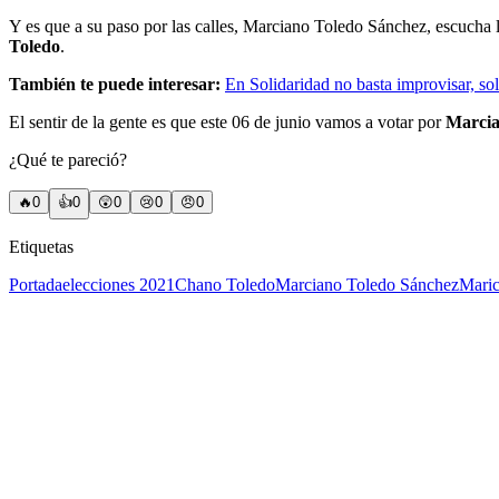
Y es que a su paso por las calles, Marciano Toledo Sánchez, escucha 
Toledo
.
También te puede interesar:
En Solidaridad no basta improvisar, so
El sentir de la gente es que este 06 de junio vamos a votar por
Marcian
¿Qué te pareció?
🔥
0
👍
0
😲
0
😢
0
😠
0
Etiquetas
Portada
elecciones 2021
Chano Toledo
Marciano Toledo Sánchez
Maric