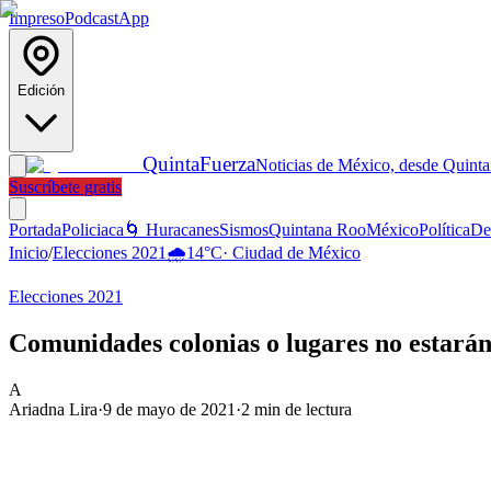
Impreso
Podcast
App
Edición
Quinta
Fuerza
Noticias de México, desde Quint
Suscríbete gratis
Portada
Policiaca
🌀 Huracanes
Sismos
Quintana Roo
México
Política
De
Inicio
/
Elecciones 2021
🌧️
14
°C
·
Ciudad de México
Elecciones 2021
Comunidades colonias o lugares no estará
A
Ariadna Lira
·
9 de mayo de 2021
·
2
min de lectura