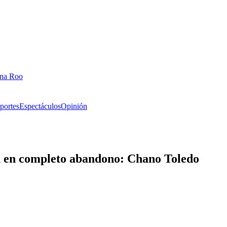
ana Roo
portes
Espectáculos
Opinión
n en completo abandono: Chano Toledo