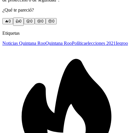
¿Qué te pareció?
🔥
0
👍
0
😲
0
😢
0
😠
0
Etiquetas
Noticias Quintana Roo
Quintana Roo
Política
elecciones 2021
Ieqroo