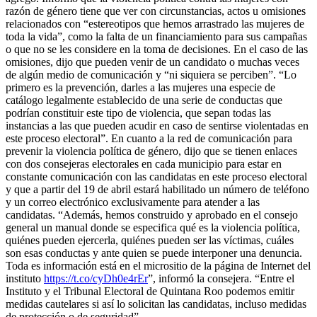
razón de género tiene que ver con circunstancias, actos u omisiones
relacionados con “estereotipos que hemos arrastrado las mujeres de
toda la vida”, como la falta de un financiamiento para sus campañas
o que no se les considere en la toma de decisiones. En el caso de las
omisiones, dijo que pueden venir de un candidato o muchas veces
de algún medio de comunicación y “ni siquiera se perciben”. “Lo
primero es la prevención, darles a las mujeres una especie de
catálogo legalmente establecido de una serie de conductas que
podrían constituir este tipo de violencia, que sepan todas las
instancias a las que pueden acudir en caso de sentirse violentadas en
este proceso electoral”. En cuanto a la red de comunicación para
prevenir la violencia política de género, dijo que se tienen enlaces
con dos consejeras electorales en cada municipio para estar en
constante comunicación con las candidatas en este proceso electoral
y que a partir del 19 de abril estará habilitado un número de teléfono
y un correo electrónico exclusivamente para atender a las
candidatas. “Además, hemos construido y aprobado en el consejo
general un manual donde se especifica qué es la violencia política,
quiénes pueden ejercerla, quiénes pueden ser las víctimas, cuáles
son esas conductas y ante quien se puede interponer una denuncia.
Toda es información está en el micrositio de la página de Internet del
instituto
https://t.co/cyDh0e4rEr
”, informó la consejera. “Entre el
Instituto y el Tribunal Electoral de Quintana Roo podemos emitir
medidas cautelares si así lo solicitan las candidatas, incluso medidas
de protección o de seguridad”.