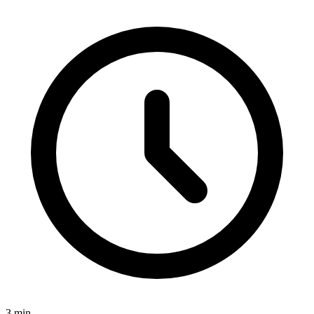
3
min