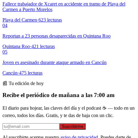
Fallece trabajador de Xcaret en accidente en tramo de Playa del
Carmen a Puerto Morelos
Playa del Carmen
·
623
lecturas
04
Reportan a 23 personas desaparecidas en Quintana Roo
Quintana Roo
·
421
lecturas
05
Joven es asesinado durante ataque armado en Cancún
Cancún
·
475
lecturas
📰 Tu edición de hoy
Recibe el periódico de mañana a las 7:00 am
El diario para hojear, las claves del día y el podcast ☕ — todo en un
correo, todos los días. Gratis, y te das de baja con un clic.
Suscribirme
Al suscribirte aceptas nuestro
aviso de privacidad
. Puedes darte de