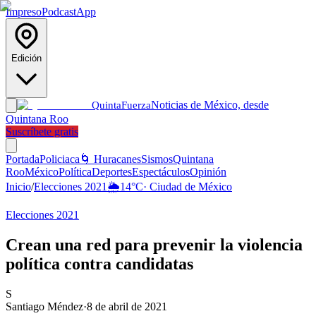
Impreso
Podcast
App
Edición
Noticias de México, desde
Quinta
Fuerza
Quintana Roo
Suscríbete gratis
Portada
Policiaca
🌀 Huracanes
Sismos
Quintana
Roo
México
Política
Deportes
Espectáculos
Opinión
Inicio
/
Elecciones 2021
🌦️
14
°C
·
Ciudad de México
Elecciones 2021
Crean una red para prevenir la violencia
política contra candidatas
S
Santiago Méndez
·
8 de abril de 2021