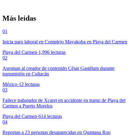
Más leídas
01
Inicia paro laboral en Complejo Mayakoba en Playa del Carmen
Playa del Carmen
·
1,996
lecturas
02
Asesinan al creador de contenido César Gastélum durante
transmisión en Culiacán
México
·
12
lecturas
03
Fallece trabajador de Xcaret en accidente en tramo de Playa del
Carmen a Puerto Morelos
Playa del Carmen
·
614
lecturas
04
Reportan a 23 personas desaparecidas en Quintana Roo