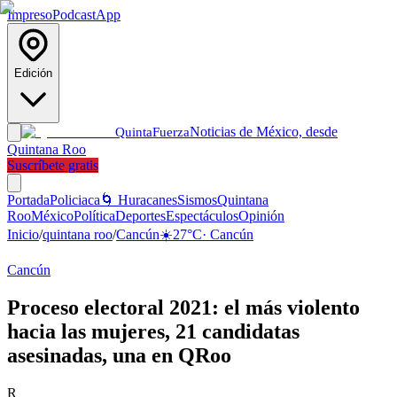
Impreso
Podcast
App
Edición
Noticias de México, desde
Quinta
Fuerza
Quintana Roo
Suscríbete gratis
Portada
Policiaca
🌀 Huracanes
Sismos
Quintana
Roo
México
Política
Deportes
Espectáculos
Opinión
Inicio
/
quintana roo
/
Cancún
☀️
27
°C
·
Cancún
Cancún
Proceso electoral 2021: el más violento
hacia las mujeres, 21 candidatas
asesinadas, una en QRoo
R