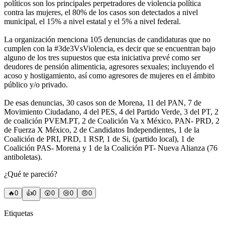
políticos son los principales perpetradores de violencia política
contra las mujeres, el 80% de los casos son detectados a nivel
municipal, el 15% a nivel estatal y el 5% a nivel federal.
La organización menciona 105 denuncias de candidaturas que no
cumplen con la #3de3VsViolencia, es decir que se encuentran bajo
alguno de los tres supuestos que esta iniciativa prevé como ser
deudores de pensión alimenticia, agresores sexuales; incluyendo el
acoso y hostigamiento, así como agresores de mujeres en el ámbito
público y/o privado.
De esas denuncias, 30 casos son de Morena, 11 del PAN, 7 de
Movimiento Ciudadano, 4 del PES, 4 del Partido Verde, 3 del PT, 2
de coalición PVEM.PT, 2 de Coalición Va x México, PAN- PRD, 2
de Fuerza X México, 2 de Candidatos Independientes, 1 de la
Coalición de PRI, PRD, 1 RSP, 1 de Si, (partido local), 1 de
Coalición PAS- Morena y 1 de la Coalición PT- Nueva Alianza (76
antiboletas).
¿Qué te pareció?
🔥
0
👍
0
😲
0
😢
0
😠
0
Etiquetas