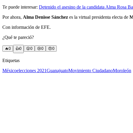
Te puede interesar:
Detenido el asesino de la candidata Alma Rosa B
Por ahora,
Alma Denisse Sánchez
es la virtual presidenta electa de
M
Con información de EFE.
¿Qué te pareció?
🔥
0
👍
0
😲
0
😢
0
😠
0
Etiquetas
México
elecciones 2021
Guanajuato
Movimiento Ciudadano
Moroleón