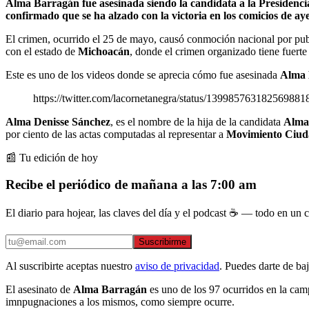
Alma Barragán fue asesinada siendo la candidata a la Presidencia
confirmado que se ha alzado con la victoria en los comicios de aye
El crimen, ocurrido el 25 de mayo, causó conmoción nacional por publ
con el estado de
Michoacán
, donde el crimen organizado tiene fuerte
Este es uno de los videos donde se aprecia cómo fue asesinada
Alma 
https://twitter.com/lacornetanegra/status/13998576318256988
Alma Denisse Sánchez
, es el nombre de la hija de la candidata
Alma
por ciento de las actas computadas al representar a
Movimiento Ciu
📰 Tu edición de hoy
Recibe el periódico de mañana a las 7:00 am
El diario para hojear, las claves del día y el podcast ☕ — todo en un co
Suscribirme
Al suscribirte aceptas nuestro
aviso de privacidad
. Puedes darte de ba
El asesinato de
Alma Barragán
es uno de los 97 ocurridos en la camp
imnpugnaciones a los mismos, como siempre ocurre.