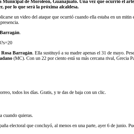
 Municipal de Moroleón, Guanajuato. Una vez que ocurrió el artero
r, por lo que será la próxima alcaldesa.
icarse un video del ataque que ocurrió cuando ella estaba en un mitin
 presencia.
Barragán
.
18?s=20
 Rosa Barragán
. Ella sustituyó a su madre apenas el 31 de mayo. Pes
dadano
(MC). Con un 22 por ciento está su más cercana rival, Grecia P
rreo, todos los días. Gratis, y te das de baja con un clic.
ja cuando quieras.
aña electoral que concluyó, al menos en una parte, ayer 6 de junio. Pues