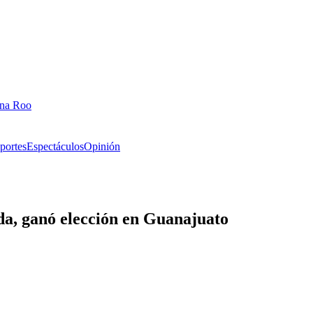
ana Roo
portes
Espectáculos
Opinión
da, ganó elección en Guanajuato