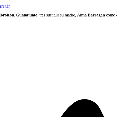
arragán
oroleón
,
Guanajuato
, tras sustituir su madre,
Alma Barragán
como c