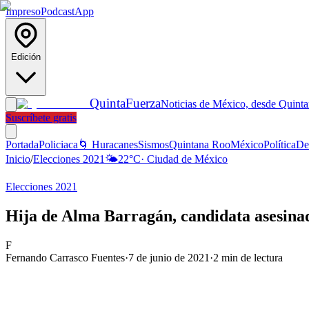
Impreso
Podcast
App
Edición
Quinta
Fuerza
Noticias de México, desde Quint
Suscríbete gratis
Portada
Policiaca
🌀 Huracanes
Sismos
Quintana Roo
México
Política
De
Inicio
/
Elecciones 2021
🌤️
22
°C
·
Ciudad de México
Elecciones 2021
Hija de Alma Barragán, candidata asesina
F
Fernando Carrasco Fuentes
·
7 de junio de 2021
·
2
min de lectura