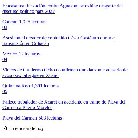
Fracasa manifestación contra Aguakan; se exhibe desgaste del
discurso político para 2027
Cancún
·
1,925
lecturas
03
Asesinan al creador de contenido César Gastélum durante
transmisión en Culiacán
México
·
12
lecturas
04
Videos de Guillermo Ochoa confirman que danzante acusado de
acoso sexual sigue en Xcaret
Quintana Roo
·
1,391
lecturas
05
Fallece trabajador de Xcaret en accidente en tramo de Playa del
Carmen a Puerto Morelos
Playa del Carmen
·
583
lecturas
📰 Tu edición de hoy