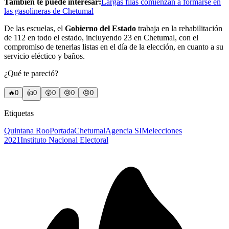
También te puede interesar:
Largas filas comienzan a formarse en
las gasolineras de Chetumal
De las escuelas, el
Gobierno del Estado
trabaja en la rehabilitación
de 112 en todo el estado, incluyendo 23 en Chetumal, con el
compromiso de tenerlas listas en el día de la elección, en cuanto a su
servicio eléctico y baños.
¿Qué te pareció?
🔥
0
👍
0
😲
0
😢
0
😠
0
Etiquetas
Quintana Roo
Portada
Chetumal
Agencia SIM
elecciones
2021
Instituto Nacional Electoral