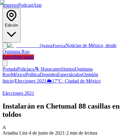
Impreso
Podcast
App
Edición
Noticias de México, desde
Quinta
Fuerza
Quintana Roo
Suscríbete gratis
Portada
Policiaca
🌀 Huracanes
Sismos
Quintana
Roo
México
Política
Deportes
Espectáculos
Opinión
Inicio
/
Elecciones 2021
🌦️
17
°C
·
Ciudad de México
Elecciones 2021
Instalarán en Chetumal 88 casillas en
toldos
A
Ariadna Lira
·
4 de junio de 2021
·
2
min de lectura